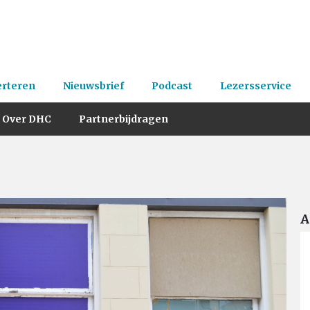
erteren
Nieuwsbrief
Podcast
Lezersservice
Over DHC
Partnerbijdragen
A