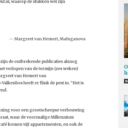
id.nl, waarop de stukken wél zijn
Margreet van Hemert, Mafuganova
zijn de ontbrekende publicaties alsnog
O
 het verlopen van de termijn (zes weken)
h
rgreet van Hemert van
N
kenbos heeft er flink de pest in. “Het is
end.
gunning voor een grootscheepse verbouwing
raat, waar de voormalige Millennium
e café komen vijf appartementen, en ook de