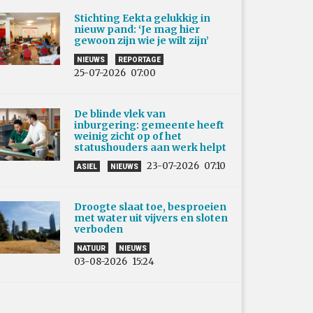
Stichting Eekta gelukkig in
nieuw pand: ‘Je mag hier
gewoon zijn wie je wilt zijn’
NIEUWS
REPORTAGE
25-07-2026
07:00
De blinde vlek van
inburgering: gemeente heeft
weinig zicht op of het
statushouders aan werk helpt
23-07-2026
07:10
ASIEL
NIEUWS
Droogte slaat toe, besproeien
met water uit vijvers en sloten
verboden
NATUUR
NIEUWS
03-08-2026
15:24