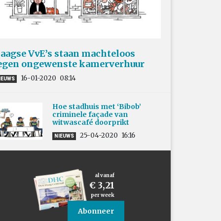
aagse VvE’s staan machteloos
egen ongewenste kamerverhuur
16-01-2020
08:14
IEUWS
Hoe stadhuis met ‘Bibob’
criminele façade van
witwascafé doorprikt
25-04-2020
16:16
NIEUWS
al vanaf
€ 3,21
per week
Abonneer