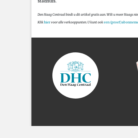
stadhuis.
Den Haag Centraal biedt u dit artikel gratis aan. Wilt u meer Haags 
Klik
hier
voor alle verkooppunten. U kunt ook
een (proef)abonnem