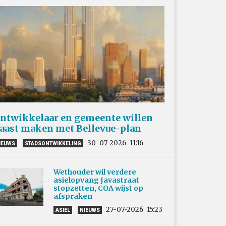
ntwikkelaar en gemeente willen
aast maken met Bellevue-plan
30-07-2026
11:16
IEUWS
STADSONTWIKKELING
Wethouder wil verdere
asielopvang Javastraat
stopzetten, COA wijst op
afspraken
27-07-2026
15:23
ASIEL
NIEUWS