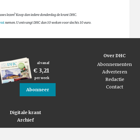
nieuws lezen? Koop dan iedere donderdag de krant DHC.
ent
nemen. U ontvangt DHC dan 10 weken voor slechts 10 euro.
Over DHC
al vanaf
Abonnementen
€ 3,21
Adverteren
per week
Redactie
Contact
Abonneer
Digitale krant
Archief