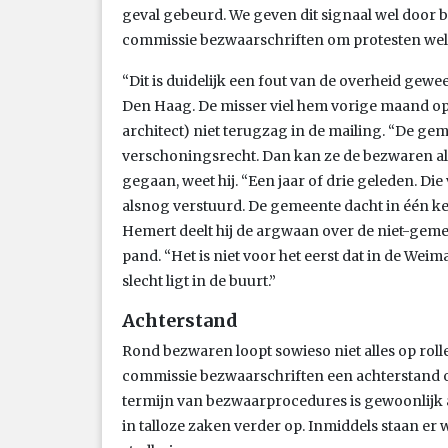
geval gebeurd. We geven dit signaal wel door b
commissie bezwaarschriften om protesten wel o
“Dit is duidelijk een fout van de overheid gewee
Den Haag. De misser viel hem vorige maand op 
architect) niet terugzag in de mailing. “De 
verschoningsrecht. Dan kan ze de bezwaren al
gegaan, weet hij. “Een jaar of drie geleden. Di
alsnog verstuurd. De gemeente dacht in één ke
Hemert deelt hij de argwaan over de niet-gem
pand. “Het is niet voor het eerst dat in de Weim
slecht ligt in de buurt.”
Achterstand
Rond bezwaren loopt sowieso niet alles op rolle
commissie bezwaarschriften een achterstand 
termijn van bezwaarprocedures is gewoonlijk a
in talloze zaken verder op. Inmiddels staan er