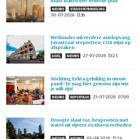
haast maken met Bellevue-plan
NIEUWS
STADSONTWIKKELING
30-07-2026
11:16
Wethouder wil verdere asielopvang
Javastraat stopzetten, COA wijst op
afspraken
27-07-2026
15:23
ASIEL
NIEUWS
Stichting Eekta gelukkig in nieuw
pand: ‘Je mag hier gewoon zijn wie
je wilt zijn’
25-07-2026
07:00
NIEUWS
REPORTAGE
Droogte slaat toe, besproeien met
water uit vijvers en sloten verboden
03-08-2026
15:24
NATUUR
NIEUWS