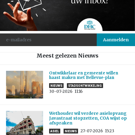
Meest gelezen Nieuws
Ontwikkelaar en gemeente willen
haast maken met Bellevue-plan
NIEUWS
STADSONTWIKKELING
30-07-2026
11:16
Wethouder wil verdere asielopvang
Javastraat stopzetten, COA wijst op
afspraken
27-07-2026
15:23
ASIEL
NIEUWS