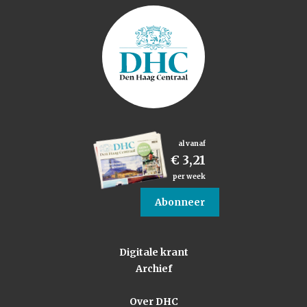
al vanaf
€ 3,21
per week
Abonneer
Digitale krant
Archief
Over DHC