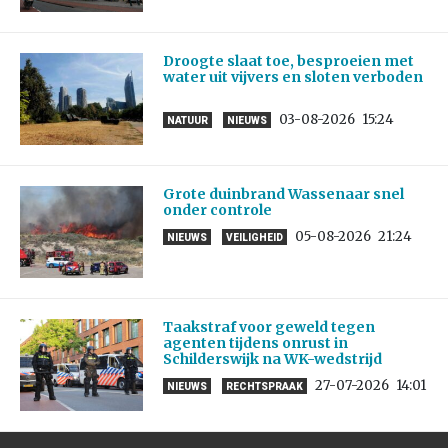
Droogte slaat toe, besproeien met
water uit vijvers en sloten verboden
03-08-2026
15:24
NATUUR
NIEUWS
Grote duinbrand Wassenaar snel
onder controle
05-08-2026
21:24
NIEUWS
VEILIGHEID
Taakstraf voor geweld tegen
agenten tijdens onrust in
Schilderswijk na WK-wedstrijd
27-07-2026
14:01
NIEUWS
RECHTSPRAAK