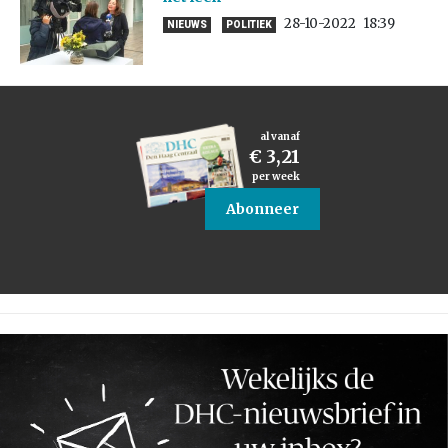
28-10-2022
18:39
NIEUWS
POLITIEK
al vanaf
€ 3,21
per week
Abonneer