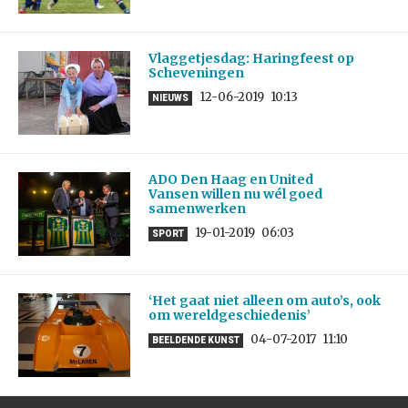
Vlaggetjesdag: Haringfeest op
Scheveningen
12-06-2019
10:13
NIEUWS
ADO Den Haag en United
Vansen willen nu wél goed
samenwerken
19-01-2019
06:03
SPORT
‘Het gaat niet alleen om auto’s, ook
om wereldgeschiedenis’
04-07-2017
11:10
BEELDENDE KUNST