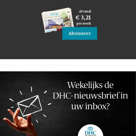
al vanaf
€ 3,21
per week
Abonneer