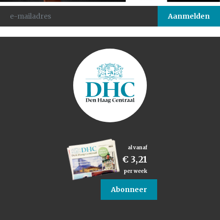
al vanaf
€ 3,21
per week
Abonneer