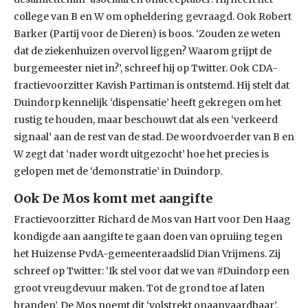
college van B en W om opheldering gevraagd. Ook Robert
Barker (Partij voor de Dieren) is boos. ‘Zouden ze weten
dat de ziekenhuizen overvol liggen? Waarom grijpt de
burgemeester niet in?’, schreef hij op Twitter. Ook CDA-
fractievoorzitter Kavish Partiman is ontstemd. Hij stelt dat
Duindorp kennelijk ‘dispensatie’ heeft gekregen om het
rustig te houden, maar beschouwt dat als een ‘verkeerd
signaal’ aan de rest van de stad. De woordvoerder van B en
W zegt dat ‘nader wordt uitgezocht’ hoe het precies is
gelopen met de ‘demonstratie’ in Duindorp.
Ook De Mos komt met aangifte
Fractievoorzitter Richard de Mos van Hart voor Den Haag
kondigde aan aangifte te gaan doen van opruiing tegen
het Huizense PvdA-gemeenteraadslid Dian Vrijmens. Zij
schreef op Twitter: ‘Ik stel voor dat we van #Duindorp een
groot vreugdevuur maken. Tot de grond toe af laten
branden’. De Mos noemt dit ‘volstrekt onaanvaardbaar’.