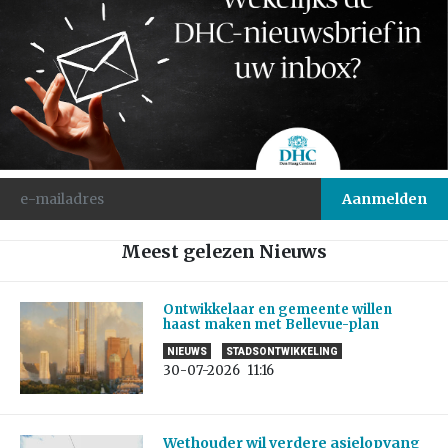
Meest gelezen Nieuws
Ontwikkelaar en gemeente willen
haast maken met Bellevue-plan
NIEUWS
STADSONTWIKKELING
30-07-2026
11:16
Wethouder wil verdere asielopvang