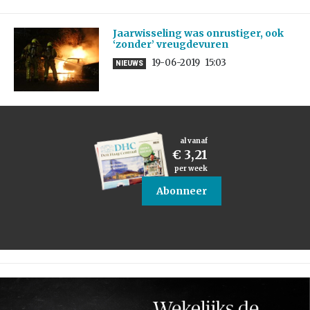
Jaarwisseling was onrustiger, ook
‘zonder’ vreugdevuren
19-06-2019
15:03
NIEUWS
al vanaf
€ 3,21
per week
Abonneer