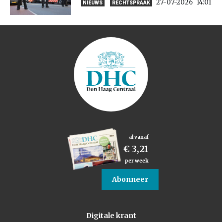
27-07-2026
14:01
NIEUWS
RECHTSPRAAK
al vanaf
€ 3,21
per week
Abonneer
Digitale krant