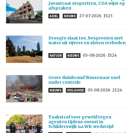
Javastraat stopzetten, COA wijst op
afspraken
27-07-2026
15:23
ASIEL
NIEUWS
Droogte slaat toe, besproeien met
water uit vijvers en sloten verboden
03-08-2026
15:24
NATUUR
NIEUWS
Grote duinbrand Wassenaar snel
onder controle
05-08-2026
21:24
NIEUWS
VEILIGHEID
Taakstraf voor geweld tegen
agenten tijdens onrust in
Schilderswijk na WK-wedstrijd