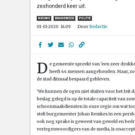
zeshonderd keer uit.
NIEUWS
BRANDWEER
POLITIE
Door
Redactie
01-01-2020
14:09
D
e gemeente spreekt van ‘een zeer drukke 
heeft 44 mensen aangehouden. Maar, zo lu
de stad ditmaal bespaard gebleven.
‘We kunnen de ogen niet sluiten voor het feit 
beslag gelegd is op de totale capaciteit van zo
schoonmaakdiensten in onze regio om wat toch e
stelt burgemeester Johan Remkes in een persber
ook nog sprake is geweest van geweld en bedr
vertegenwoordigers van de media, is onaccepta