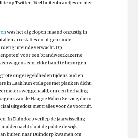
litie op Twitter. ‘Veel buitenbrandjes en hier
ren
was het afgelopen maand onrustig in
tallen arrestaties en uitgebrande
 roerig uiteinde verwacht. Op
ienpoten’ voor een brandweerkazerne
weerwagens een lekke band te bezorgen.
grote ongeregeldheden tijdens oud en
rs in Laak hun etalages met planken dicht.
eermeters weggehaald, om een herhaling
agens van de Haagse Milieu Service, die in
aal uitgedost met tralies voor de voorruit.
en. In Duindorp verliep de jaarwisseling
middernacht sloot de politie de wijk
s van buiten naar Duindorp kwamen om