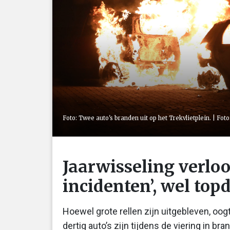
Foto: Twee auto's branden uit op het Trekvlietplein. | Fo
Jaarwisseling verloo
incidenten’, wel to
Hoewel grote rellen zijn uitgebleven, oog
dertig auto’s zijn tijdens de viering in 