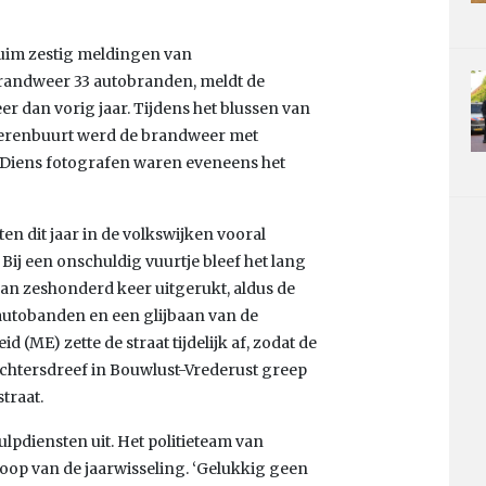
uim zestig meldingen van
 brandweer 33 autobranden, meldt de
r dan vorig jaar. Tijdens het blussen van
vierenbuurt werd de brandweer met
 Diens fotografen waren eveneens het
n dit jaar in de volkswijken vooral
ij een onschuldig vuurtje bleef het lang
dan zeshonderd keer uitgerukt, aldus de
autobanden en een glijbaan van de
 (ME) zette de straat tijdelijk af, zodat de
chtersdreef in Bouwlust-Vrederust greep
traat.
ulpdiensten uit. Het politieteam van
rloop van de jaarwisseling. ‘Gelukkig geen