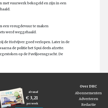
en met vuurwerk bekogeld en zijn in een
haald.
 om een vreugdevuur te maken
ets werd weggehaald.
ij de Hofvijver goed verlopen. Later in de
aarna de politie het Spui deels afzette.
ergestoken op de Paviljoensgracht. De
Over DHC
al vanaf
Abonnementen
€ 3,21
Adverteren
per week
Redactie