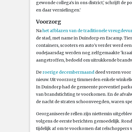
gewonde collega’s in ons district,’ schrijft de po
en daar vernielingen.’
Voorzorg
Na
het afblazen van de traditionele vreugdevu
de stad, met name in Duindorp en Escamp. Tien
containers, scooters en auto’s verder werd een
oudejaarsdag werden nog zelfgemaakte ‘kraa
aangetroffen, bedoeld om uitrukkende brand
De
roerige decembermaand
deed vrezen voor 
nieuw. Uit voorzorg timmerden enkele winkelie
In Duindorp had de gemeente preventief park
van brandstichting te voorkomen. En de afvalw
de nacht de straten schoonveegden, waren speci
Georganiseerde rellen zijn niettemin uitgeblev
volgens de eerste berichten gemoedelijk. Rond 
tijdelijk af om te voorkomen dat relschopper