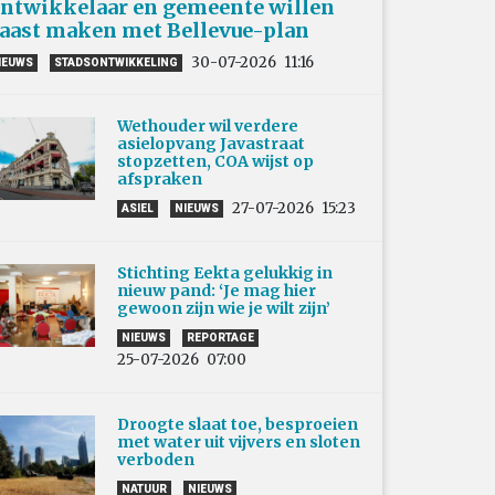
ntwikkelaar en gemeente willen
aast maken met Bellevue-plan
30-07-2026
11:16
IEUWS
STADSONTWIKKELING
Wethouder wil verdere
asielopvang Javastraat
stopzetten, COA wijst op
afspraken
27-07-2026
15:23
ASIEL
NIEUWS
Stichting Eekta gelukkig in
nieuw pand: ‘Je mag hier
gewoon zijn wie je wilt zijn’
NIEUWS
REPORTAGE
25-07-2026
07:00
Droogte slaat toe, besproeien
met water uit vijvers en sloten
verboden
NATUUR
NIEUWS