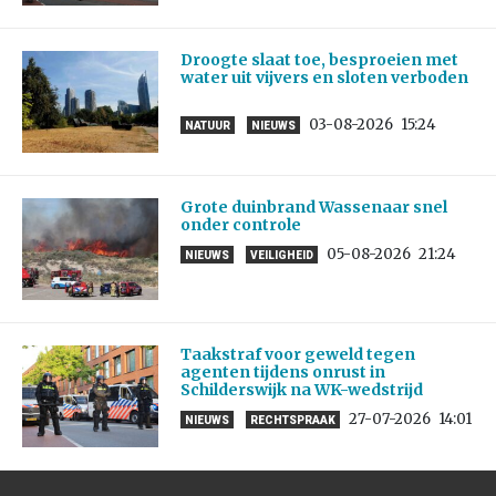
Droogte slaat toe, besproeien met
water uit vijvers en sloten verboden
03-08-2026
15:24
NATUUR
NIEUWS
Grote duinbrand Wassenaar snel
onder controle
05-08-2026
21:24
NIEUWS
VEILIGHEID
Taakstraf voor geweld tegen
agenten tijdens onrust in
Schilderswijk na WK-wedstrijd
27-07-2026
14:01
NIEUWS
RECHTSPRAAK