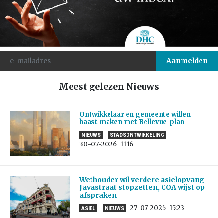
Meest gelezen Nieuws
Ontwikkelaar en gemeente willen
haast maken met Bellevue-plan
NIEUWS
STADSONTWIKKELING
30-07-2026
11:16
Wethouder wil verdere asielopvang
Javastraat stopzetten, COA wijst op
afspraken
27-07-2026
15:23
ASIEL
NIEUWS