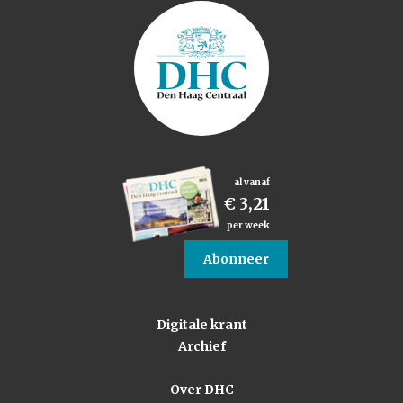
al vanaf
€ 3,21
per week
Abonneer
Digitale krant
Archief
Over DHC