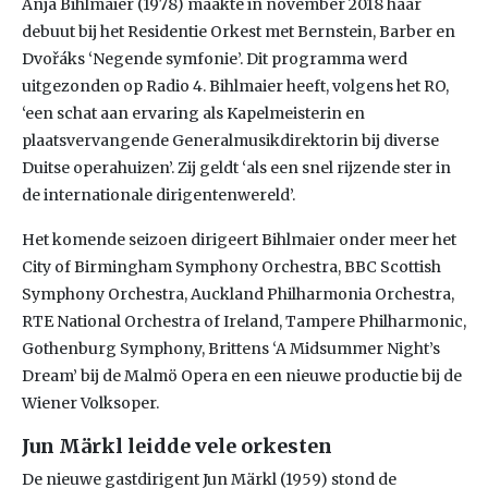
Anja Bihlmaier (1978) maakte in november 2018 haar
debuut bij het Residentie Orkest met Bernstein, Barber en
Dvořáks ‘Negende symfonie’. Dit programma werd
uitgezonden op Radio 4. Bihlmaier heeft, volgens het RO,
‘een schat aan ervaring als Kapelmeisterin en
plaatsvervangende Generalmusikdirektorin bij diverse
Duitse operahuizen’. Zij geldt ‘als een snel rijzende ster in
de internationale dirigentenwereld’.
Het komende seizoen dirigeert Bihlmaier onder meer het
City of Birmingham Symphony Orchestra, BBC Scottish
Symphony Orchestra, Auckland Philharmonia Orchestra,
RTE National Orchestra of Ireland, Tampere Philharmonic,
Gothenburg Symphony, Brittens ‘A Midsummer Night’s
Dream’ bij de Malmö Opera en een nieuwe productie bij de
Wiener Volksoper.
Jun Märkl leidde vele orkesten
De nieuwe gastdirigent Jun Märkl (1959) stond de