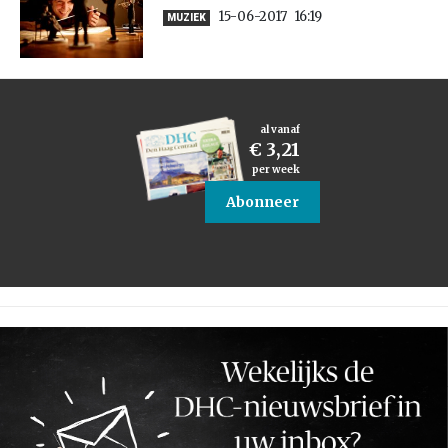
15-06-2017
16:19
MUZIEK
al vanaf
€ 3,21
per week
Abonneer