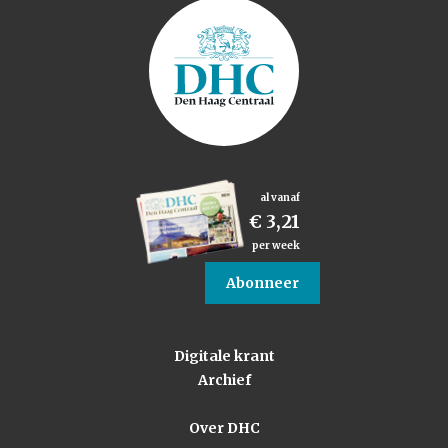
al vanaf
€ 3,21
per week
Abonneer
Digitale krant
Archief
Over DHC