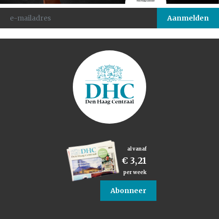
al vanaf
€ 3,21
per week
Abonneer