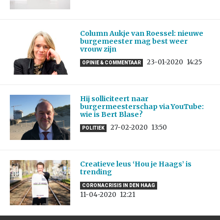
Column Aukje van Roessel: nieuwe
burgemeester mag best weer
vrouw zijn
23-01-2020
14:25
OPINIE & COMMENTAAR
Hij solliciteert naar
burgermeesterschap via YouTube:
wie is Bert Blase?
27-02-2020
13:50
POLITIEK
Creatieve leus ‘Hou je Haags’ is
trending
CORONACRISIS IN DEN HAAG
11-04-2020
12:21