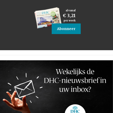
al vanaf
€ 3,21
per week
Abonneer