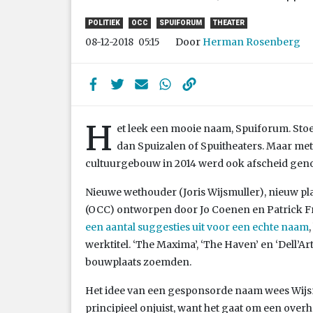
POLITIEK
OCC
SPUIFORUM
THEATER
Door
Herman Rosenberg
08-12-2018
05:15
H
et leek een mooie naam, Spuiforum. St
dan Spuizalen of Spuitheaters. Maar met 
cultuurgebouw in 2014 werd ook afscheid ge
Nieuwe wethouder (Joris Wijsmuller), nieuw p
(OCC) ontworpen door Jo Coenen en Patrick Fr
een aantal suggesties uit voor een echte naam
werktitel. ‘The Maxima’, ‘The Haven’ en ‘Dell’A
bouwplaats zoemden.
Het idee van een gesponsorde naam wees Wijsm
principieel onjuist, want het gaat om een ove