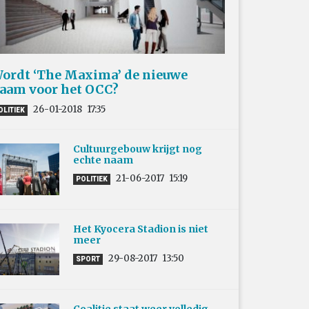
ordt ‘The Maxima’ de nieuwe
aam voor het OCC?
26-01-2018
17:35
OLITIEK
Cultuurgebouw krijgt nog
echte naam
21-06-2017
15:19
POLITIEK
Het Kyocera Stadion is niet
meer
29-08-2017
13:50
SPORT