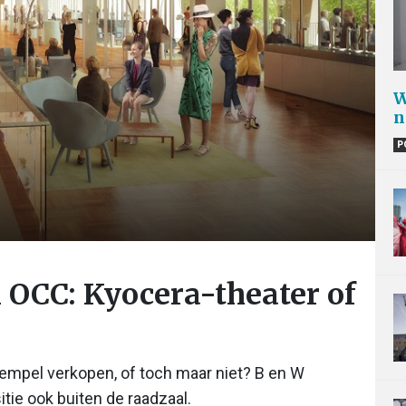
W
n
P
 OCC: Kyocera-theater of
empel verkopen, of toch maar niet? B en W
itie ook buiten de raadzaal.