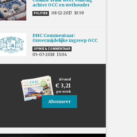
Coalitie staat weer volledig
achter OCC en wethouder
08-12-2017
10:59
POLITIEK
DHC Commentaar:
Onvermijdelijke ingreep OCC
OPINIE & COMMENTAAR
05-07-2018
13:04
al vanaf
€ 3,21
per week
Abonneer