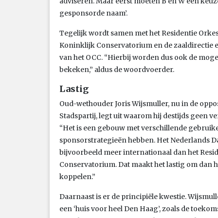
adviseren. Maar eerst moeten B en W een keuz
gesponsorde naam’.
Tegelijk wordt samen met het Residentie Orkes
Koninklijk Conservatorium en de zaaldirecti
van het OCC. “Hierbij worden dus ook de mog
bekeken,” aldus de woordvoerder.
Lastig
Oud-wethouder Joris Wijsmuller, nu in de oppos
Stadspartij, legt uit waarom hij destijds geen 
“Het is een gebouw met verschillende gebruike
sponsorstrategieën hebben. Het Nederlands Da
bijvoorbeeld meer internationaal dan het Resid
Conservatorium. Dat maakt het lastig om dan 
koppelen.”
Daarnaast is er de principiële kwestie. Wijsmu
een ‘huis voor heel Den Haag’, zoals de toekoms