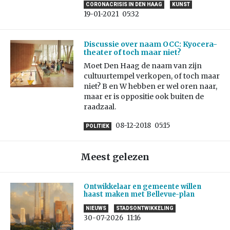
CORONACRISIS IN DEN HAAG
KUNST
19-01-2021
05:32
Discussie over naam OCC: Kyocera-
theater of toch maar niet?
Moet Den Haag de naam van zijn
cultuurtempel verkopen, of toch maar
niet? B en W hebben er wel oren naar,
maar er is oppositie ook buiten de
raadzaal.
08-12-2018
05:15
POLITIEK
Meest gelezen
Ontwikkelaar en gemeente willen
haast maken met Bellevue-plan
NIEUWS
STADSONTWIKKELING
30-07-2026
11:16