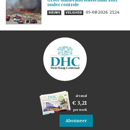
Grote duinbrand Wassenaar snel
onder controle
05-08-2026
21:24
NIEUWS
VEILIGHEID
al vanaf
€ 3,21
per week
Abonneer