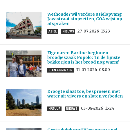
Wethouder wil verdere asielopvang
Javastraat stopzetten, COA wijst op
afspraken
27-07-2026
15:23
ASIEL
NIEUWS
Eigenaren Bartine beginnen
broodjeszaak Popolo: ‘In de fijnste
bakkerijen is het brood nog warm’
31-07-2026
08:00
ETEN & DRINKEN
Droogte slaat toe, besproeien met
water uit vijvers en sloten verboden
03-08-2026
15:24
NATUUR
NIEUWS