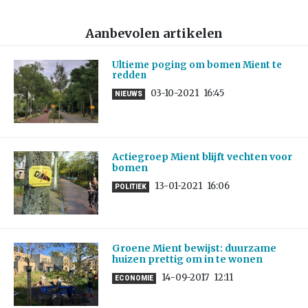
Aanbevolen artikelen
Ultieme poging om bomen Mient te
redden
03-10-2021
16:45
NIEUWS
Actiegroep Mient blijft vechten voor
bomen
13-01-2021
16:06
POLITIEK
Groene Mient bewijst: duurzame
huizen prettig om in te wonen
14-09-2017
12:11
ECONOMIE