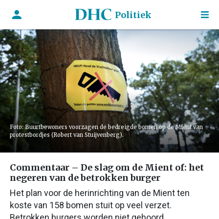
Politiek
Foto: Buurtbewoners voorzagen de bedreigde bomen op de Mient van
protestbordjes (Robert van Stuijvenberg).
Commentaar – De slag om de Mient of: het
negeren van de betrokken burger
Het plan voor de herinrichting van de Mient ten
koste van 158 bomen stuit op veel verzet.
Betrokken burgers worden niet gehoord.