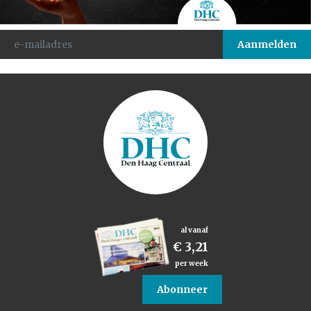
al vanaf
€ 3,21
per week
Abonneer