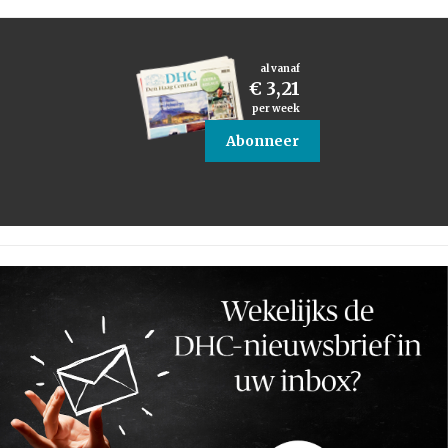
al vanaf
€ 3,21
per week
Abonneer