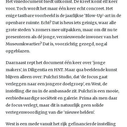
Het visiedocument biedt uitkomst. De kreet komt elf keer
voor. Toch wordt het maar één keer echt concreet. Het
enige tastbare voorbeeld is de jaarlijkse ‘Blow-Up’-art in de
openbare ruimte. Echt? Dat is heus iets geinigs, waar alle
grote steden ’s zomers mee uitpakken, maar om dit nu te
presenteren als dé jonge, vernieuwende inwoner van het
Museumkwartier? Dat is, voorzichtig gezegd, nogal
opgeblazen.
Daarnaast rept het document één keer over ‘jonge
makers’, in Diligentia en HNT. Maar qua beeldende kunst
blijven alleen over: Pulchri Studio, dat ‘de focus gaat
verleggen naar een jongere doelgroep’, en West, de
instelling die nu in de ambassade zit. Pulchri is een mooie,
eerbiedwaardige sociëteit en galerie. Prima als men daar
de focus verlegt, maar dit is natuurlijk geen solide
vertegenwoordiging van die ‘nieuwe helden’.
West is een mede vanuit het rijk gefinancierde instelling