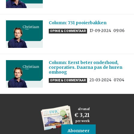
Column: 731 pooierbakken
17-09-2024
09:06
OPINIE & COMMENTAAR
Column: Eerst beter onderhoud,
corporaties. Daarna pas de huren
omhoog
21-03-2024
07:04
OPINIE & COMMENTAAR
al vanaf
€ 3,21
per week
Abonneer