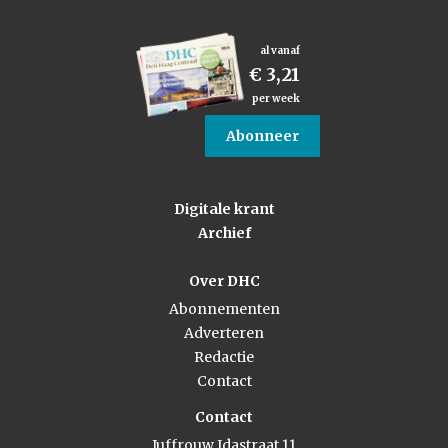
al vanaf
€ 3,21
per week
Abonneer
Digitale krant
Archief
Over DHC
Abonnementen
Adverteren
Redactie
Contact
Contact
Juffrouw Idastraat 11