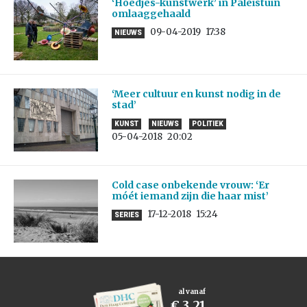
‘Hoedjes-kunstwerk’ in Paleistuin
omlaaggehaald
09-04-2019
17:38
NIEUWS
‘Meer cultuur en kunst nodig in de
stad’
KUNST
NIEUWS
POLITIEK
05-04-2018
20:02
Cold case onbekende vrouw: ‘Er
móét iemand zijn die haar mist’
17-12-2018
15:24
SERIES
al vanaf
€ 3,21