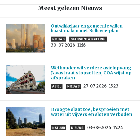
Meest gelezen Nieuws
Ontwikkelaar en gemeente willen
haast maken met Bellevue-plan
NIEUWS
STADSONTWIKKELING
30-07-2026
11:16
Wethouder wil verdere asielopvang
Javastraat stopzetten, COA wijst op
afspraken
27-07-2026
15:23
ASIEL
NIEUWS
Droogte slaat toe, besproeien met
water uit vijvers en sloten verboden
03-08-2026
15:24
NATUUR
NIEUWS