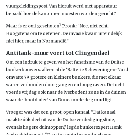
vuurgeleidingspost. Van hieruit werd met apparatuur
bepaald hoe de kanonnen moesten worden gericht.”
Maar ís er ooit geschoten? Pronk: “Nee, niet echt.
Hoogstens om te oefenen. De invasie kwam uiteindelijk
niet hier, maar in Normandië.”
Antitank-muur voert tot Clingendael
Om een indruk te geven van het fanatisme van de Duitse
bunkerbouwers: alleen al de ‘Batterie Scheveningen-Nord
omvatte 79 grotere en kleinere bunkers, die met elkaar
waren verbonden door gangen en loopgraven. De tocht
voerde vrijdag ook naar de (verboden) zone in de duinen
waar de ‘hoofdader’ van Dunea onde de grond ligt.
Vroeger was dat een groot, open kanaal. “Dat kanaal
maakte óók deel uit van de Duitse verdedigingslinie,
evenals hogere duintoppen,” legde bunkerexpert Henk
Ambachtsheer uit. “Daar tussenin bevond zich een