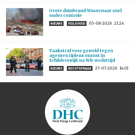
Grote duinbrand Wassenaar snel
onder controle
05-08-2026
21:24
NIEUWS
VEILIGHEID
Taakstraf voor geweld tegen
agenten tijdens onrust in
Schilderswijk na WK-wedstrijd
27-07-2026
14:01
NIEUWS
RECHTSPRAAK