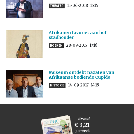
11-06-2018
15:15
THEATER
Afrikanen favoriet aan hof
stadhouder
28-09-2017
17:16
BOEKEN
Museum ontdekt nazaten van
Afrikaanse bediende Cupido
14-09-2017
14:15
HISTORIE
al vanaf
€ 3,21
per week