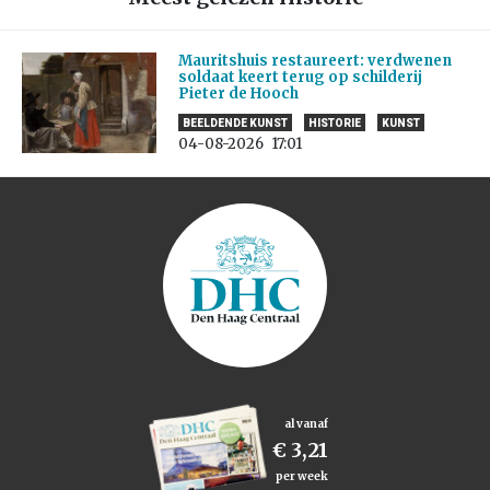
Mauritshuis restaureert: verdwenen
soldaat keert terug op schilderij
Pieter de Hooch
BEELDENDE KUNST
HISTORIE
KUNST
04-08-2026
17:01
al vanaf
€ 3,21
per week