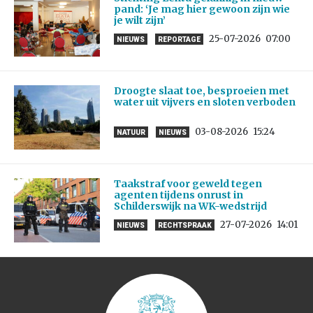
pand: ‘Je mag hier gewoon zijn wie
je wilt zijn’
25-07-2026
07:00
NIEUWS
REPORTAGE
Droogte slaat toe, besproeien met
water uit vijvers en sloten verboden
03-08-2026
15:24
NATUUR
NIEUWS
Taakstraf voor geweld tegen
agenten tijdens onrust in
Schilderswijk na WK-wedstrijd
27-07-2026
14:01
NIEUWS
RECHTSPRAAK