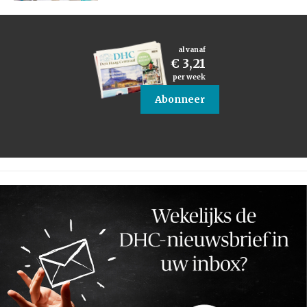
al vanaf
€ 3,21
per week
Abonneer