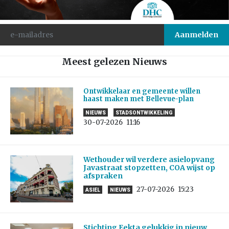
Meest gelezen Nieuws
Ontwikkelaar en gemeente willen
haast maken met Bellevue-plan
NIEUWS
STADSONTWIKKELING
30-07-2026
11:16
Wethouder wil verdere asielopvang
Javastraat stopzetten, COA wijst op
afspraken
27-07-2026
15:23
ASIEL
NIEUWS
Stichting Eekta gelukkig in nieuw