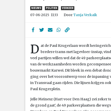
NIEUWS
POLITIEK
VERKEER
Door
Tanja Verkaik
07-06-2025
11:33
D
at de Paul Krugerlaan wordt heringerich
bredere trams met lagevloer-instap, vin
veel partijen willen wel dat de 49 parkeerplaat
van de werkzaamheden worden gecompenseerd 
bouwmarkt Karwei. Dit bleek in een debat do
ging over het voorontwerp voor de inpassing v
in Transvaal gaan rijden. Die lijnen krijgen o
Paul Krugerplein.
Jelle Meinesz (Hart voor Den Haag) zei zeker te
de grond gaat’, de 49 parkeerplaatsen die wegv