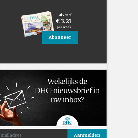
al vanaf
€ 3,21
per week
Abonneer