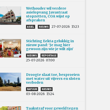
Wethouder wil verdere
asielopvang Javastraat
stopzetten, COA wijst op
afspraken
27-07-2026
15:23
ASIEL
NIEUWS
Stichting Eekta gelukkig in
nieuw pand: ‘Je mag hier
gewoon zijn wie je wilt zijn’
NIEUWS
REPORTAGE
25-07-2026
07:00
Droogte slaat toe, besproeien
met water uit vijvers en sloten
verboden
NATUUR
NIEUWS
03-08-2026
15:24
Taakstraf voor geweld tegen