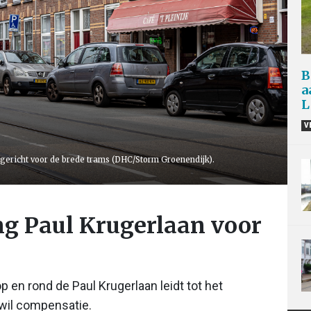
B
a
L
V
ingericht voor de brede trams (DHC/Storm Groenendijk).
ng Paul Krugerlaan voor
 en rond de Paul Krugerlaan leidt tot het
 wil compensatie.