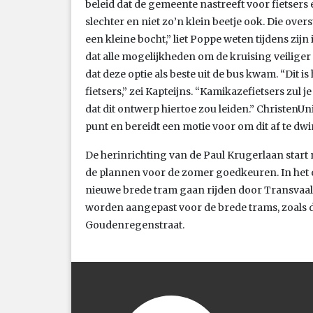
beleid dat de gemeente nastreeft voor fietsers
slechter en niet zo’n klein beetje ook. Die ov
een kleine bocht,” liet Poppe weten tijdens zij
dat alle mogelijkheden om de kruising veilige
dat deze optie als beste uit de bus kwam. “Dit 
fietsers,” zei Kapteijns. “Kamikazefietsers zul j
dat dit ontwerp hiertoe zou leiden.” ChristenU
punt en bereidt een motie voor om dit af te dw
De herinrichting van de Paul Krugerlaan start
de plannen voor de zomer goedkeuren. In het 
nieuwe brede tram gaan rijden door Transvaa
worden aangepast voor de brede trams, zoals
Goudenregenstraat.