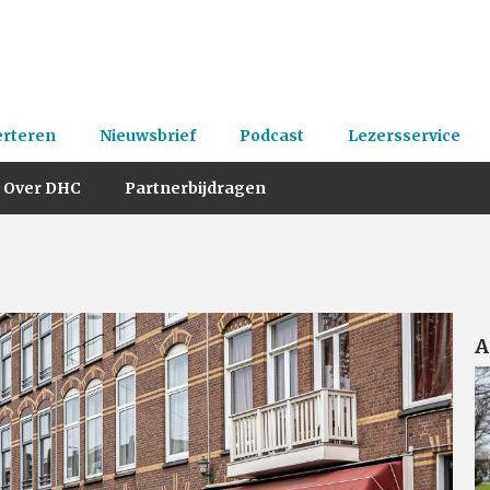
erteren
Nieuwsbrief
Podcast
Lezersservice
Over DHC
Partnerbijdragen
A