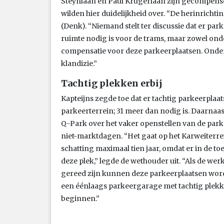
Steynlaan en Paul Krugerlaan zijn gecompen
wilden hier duidelijkheid over. “De herinricht
(Denk). “Niemand stelt ter discussie dat er par
ruimte nodig is voor de trams, maar zowel on
compensatie voor deze parkeerplaatsen. Onder
klandizie.”
Tachtig plekken erbij
Kapteijns zegde toe dat er tachtig parkeerplaa
parkeerterrein; 31 meer dan nodig is. Daarnaa
Q-Park over het vaker openstellen van de pa
niet-marktdagen. “Het gaat op het Karweiterrei
schatting maximaal tien jaar, omdat er in de 
deze plek,” legde de wethouder uit. “Als de w
gereed zijn kunnen deze parkeerplaatsen wor
een éénlaags parkeergarage met tachtig plekk
beginnen.”