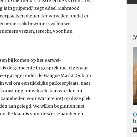
seerd. Ook Denk, CU-SGP en de VVD en CDA
ing is ingrijpend,” zegt Adeel Mahmood
keerplaatsen dienen ter vervallen omdat er
dernemers als bewoners willen wel
nemers vrezen, terecht, voor hun
M
tsen bij komen op het Karwei-
st is de gemeente in gesprek met eigenaar
rkeergarage onder de Haagse Markt. Ook op
n wel om een tijdelijke parkeerplaats, naar
toekomst nog ontwikkeld kan worden op
erkzaamheden voor WarmtelinQ op deze plek
den aangelegd. We willen beginnen met
en die klaar is voor de werkzaamheden
O
h
N