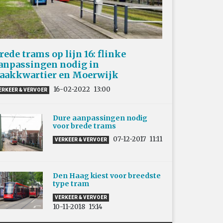
rede trams op lijn 16: flinke
anpassingen nodig in
aakkwartier en Moerwijk
16-02-2022
13:00
ERKEER & VERVOER
Dure aanpassingen nodig
voor brede trams
07-12-2017
11:11
VERKEER & VERVOER
Den Haag kiest voor breedste
type tram
VERKEER & VERVOER
10-11-2018
15:14