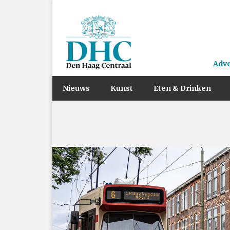
Adv
Nieuws
Kunst
Eten & Drinken