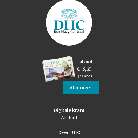
al vanaf
€ 3,21
per week
Abonneer
Digitale krant
Archief
Over DHC