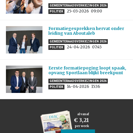
GEMEENTERAADSVERKIEZINGEN 2026
25-03-2026
09:00
POLITIEK
Formatiegesprekken hervat onder
leiding van Aboutaleb
GEMEENTERAADSVERKIEZINGEN 2026
24-04-2026
07:45
POLITIEK
Eerste formatiepoging loopt spaak,
opvang Sportlaan blijkt breekpunt
GEMEENTERAADSVERKIEZINGEN 2026
14-04-2026
15:36
POLITIEK
al vanaf
€ 3,21
per week