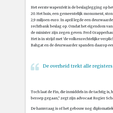
Het eerste wapenfeit is de beslaglegging op 
20. Het huis, een gemeentelijk monument, stond
2,9 miljoen euro. In april legde een deurwaar
rechtbank beslag op. Omdat het eigendom van e
de minister zijn zegen geven. Ferd Grapperhaus (
Het is in strijd met ‘de volkenrechtelijke verpl
Bahgat en de deurwaarder spanden daarop een
De overheid trekt alle register
Toch laat de Fin, die inmiddels in de tachtig is, h
beroep gegaan,” zegt zijn advocaat Rogier Sch
De hamvraag is of het gebouw nog diplomatieke