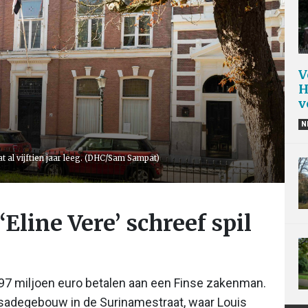
V
H
v
N
t al vijftien jaar leeg. (DHC/Sam Sampat)
Eline Vere’ schreef spil
7 miljoen euro betalen aan een Finse zakenman.
sadegebouw in de Surinamestraat, waar Louis