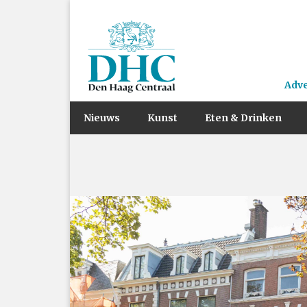
Adv
Nieuws
Kunst
Eten & Drinken