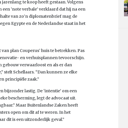
n jarenlang te koop heeft gestaan. Volgens
n een ‘note verbale’ verklaard dat hij na een
ehalte van zo’n diplomatenbrief mag de
regen Egypte en de Nederlandse staat in het
t van plan Couperus’ huis te betrekken. Pas
renovatie- en verhuisplannen tevoorschijn.
een gebouw verwaarloost en als er dan
” stelt Schellaars. “Dan kunnen ze elke
en principiële zaak.”
 bijzonder lastig. De ‘intentie’ om een
ke bescherming, legt de advocaat uit.
gangbaar.” Maar Buitenlandse Zaken heeft
isters open om dit af te weren. In het
 dit is een uitzonderlijk geval.”