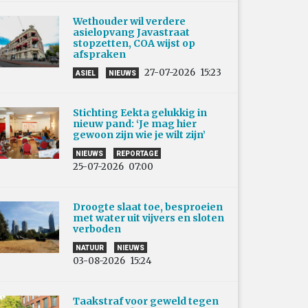
Wethouder wil verdere
asielopvang Javastraat
stopzetten, COA wijst op
afspraken
27-07-2026
15:23
ASIEL
NIEUWS
Stichting Eekta gelukkig in
nieuw pand: ‘Je mag hier
gewoon zijn wie je wilt zijn’
NIEUWS
REPORTAGE
25-07-2026
07:00
Droogte slaat toe, besproeien
met water uit vijvers en sloten
verboden
NATUUR
NIEUWS
03-08-2026
15:24
Taakstraf voor geweld tegen