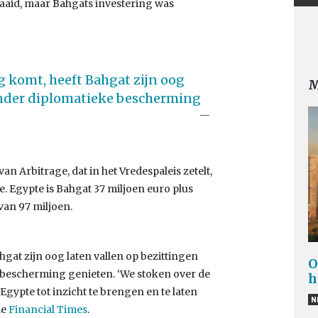
aaid, maar Bahgats investering was
g komt, heeft Bahgat zijn oog
M
onder diplomatieke bescherming
 Arbitrage, dat in het Vredespaleis zetelt,
. Egypte is Bahgat 37 miljoen euro plus
van 97 miljoen.
gat zijn oog laten vallen op bezittingen
O
 bescherming genieten. ‘We stoken over de
h
Egypte tot inzicht te brengen en te laten
N
de
Financial Times
.