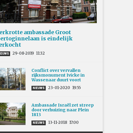
erkrotte ambassade Groot
ertoginnelaan is eindelijk
erkocht
29-08-2019
11:32
IEUWS
Conflict over vervallen
rijksmonument Ivicke in
Wassenaar duurt voort
23-01-2020
19:55
NIEUWS
Ambassade Israël zet streep
door verhuizing naar Plein
1813
13-11-2018
17:00
NIEUWS