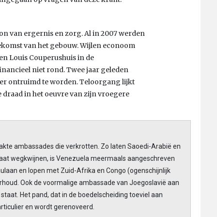
bron van ergernis en zorg. Al in 2007 werden
oekomst van het gebouw. Wijlen econoom
en Louis Couperushuis in de
financieel niet rond. Twee jaar geleden
er ontruimd te worden. Teloorgang lijkt
e draad in het oeuvre van zijn vroegere
aakte ambassades die verkrotten. Zo laten Saoedi-Arabië en
raat wegkwijnen, is Venezuela meermaals aangeschreven
aulaan en lopen met Zuid-Afrika en Congo (ogenschijnlijk
derhoud. Ook de voormalige ambassade van Joegoslavië aan
staat. Het pand, dat in de boedelscheiding toeviel aan
particulier en wordt gerenoveerd.