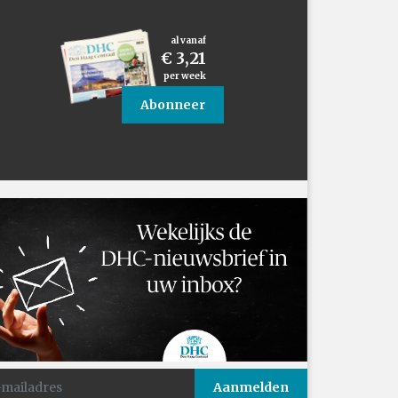
al vanaf
€ 3,21
per week
Abonneer