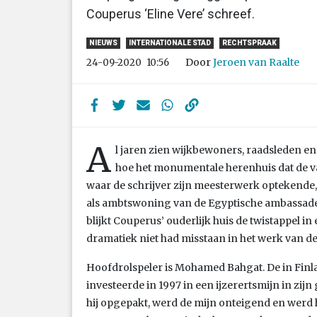
Couperus ‘Eline Vere’ schreef.
NIEUWS
INTERNATIONALE STAD
RECHTSPRAAK
Door
Jeroen van Raalte
24-09-2020
10:56
A
l jaren zien wijkbewoners, raadsleden en
hoe het monumentale herenhuis dat de va
waar de schrijver zijn meesterwerk optekende,
als ambtswoning van de Egyptische ambassadeur
blijkt Couperus’ ouderlijk huis de twistappel in
dramatiek niet had misstaan in het werk van de 
Hoofdrolspeler is Mohamed Bahgat. De in Fin
investeerde in 1997 in een ijzerertsmijn in zijn
hij opgepakt, werd de mijn onteigend en werd hij