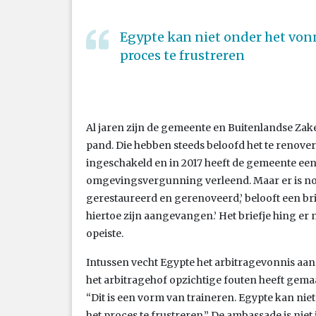
Egypte kan niet onder het vonn
proces te frustreren
Al jaren zijn de gemeente en Buitenlandse Zak
pand. Die hebben steeds beloofd het te renove
ingeschakeld en in 2017 heeft de gemeente een
omgevingsvergunning verleend. Maar er is no
gerestaureerd en gerenoveerd,’ belooft een br
hiertoe zijn aangevangen.’ Het briefje hing er n
opeiste.
Intussen vecht Egypte het arbitragevonnis aan b
het arbitragehof opzichtige fouten heeft gemaa
“Dit is een vorm van traineren. Egypte kan niet
het proces te frustreren.” De ambassade is nie