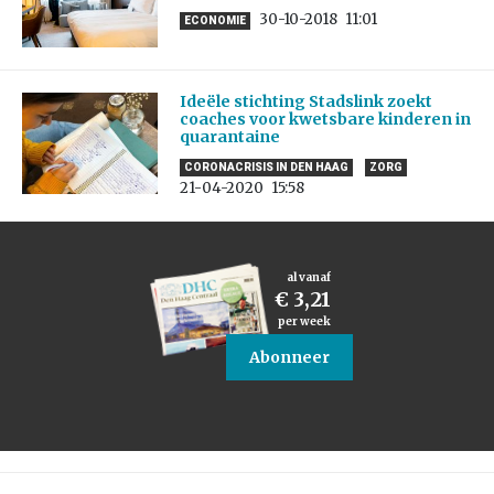
30-10-2018
11:01
ECONOMIE
Ideële stichting Stadslink zoekt
coaches voor kwetsbare kinderen in
quarantaine
CORONACRISIS IN DEN HAAG
ZORG
21-04-2020
15:58
al vanaf
€ 3,21
per week
Abonneer