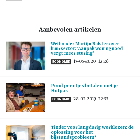
Aanbevolen artikelen
Wethouder Martijn Balster over
huursector: ‘Aanpak woningnood
vergt meer sturing’
17-05-2020
12:26
ECONOMIE
Pond peentjes betalen met je
Hofpas
28-02-2019
22:33
ECONOMIE
Tinder voor langdurig werklozen: de
oplossing voor het
bijstandsprobleem?