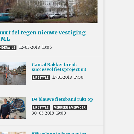
uurt fel tegen nieuwe vestiging
HML
12-03-2018
13:06
NDERWIJS
Cantal Bakker breidt
succesvol fietsproject uit
17-01-2018
14:30
LIFESTYLE
De blauwe fietsband rukt op
LIFESTYLE
VERKEER & VERVOER
30-03-2018
19:00