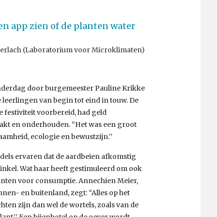
en app zien of de planten water
Gerlach (Laboratorium voor Microklimaten)
onderdag door burgemeester Pauline Krikke
erlingen van begin tot eind in touw. De
 festiviteit voorbereid, had geld
kt en onderhouden. “Het was een groot
amheid, ecologie en bewustzijn.’’
ddels ervaren dat de aardbeien afkomstig
winkel. Wat haar heeft gestimuleerd om ook
planten voor consumptie. Annechien Meier,
en- en buitenland, zegt: “Alles op het
uchten zijn dan wel de wortels, zoals van de
ant.’’ Een bijenhotel op de oever wordt