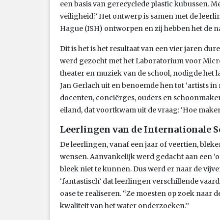
een basis van gerecyclede plastic kubussen. M
veiligheid.” Het ontwerp is samen met de leerl
Hague (ISH) ontworpen en zij hebben het de
Dit is het is het resultaat van een vier jaren
werd gezocht met het Laboratorium voor Micro
theater en muziek van de school, nodigde het
Jan Gerlach uit en benoemde hen tot ‘artists in
docenten, conciërges, ouders en schoonmakers
eiland, dat voortkwam uit de vraag: ‘Hoe make
Leerlingen van de Internationale 
De leerlingen, vanaf een jaar of veertien, ble
wensen. Aanvankelijk werd gedacht aan een ‘oa
bleek niet te kunnen. Dus werd er naar de vijv
‘fantastisch’ dat leerlingen verschillende v
oase te realiseren. “Ze moesten op zoek naar d
kwaliteit van het water onderzoeken.’’