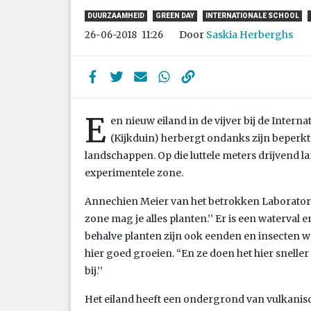
DUURZAAMHEID
GREEN DAY
INTERNATIONALE SCHOOL
Door
Saskia Herberghs
26-06-2018
11:26
E
en nieuw eiland in de vijver bij de Intern
(Kijkduin) herbergt ondanks zijn beperk
landschappen. Op die luttele meters drijvend l
experimentele zone.
Annechien Meier van het betrokken Laboratori
zone mag je alles planten.’’ Er is een waterva
behalve planten zijn ook eenden en insecten w
hier goed groeien. “En ze doen het hier sneller 
bij.’’
Het eiland heeft een ondergrond van vulkani