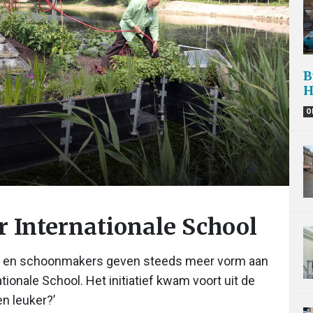
B
O
r Internationale School
rs en schoonmakers geven steeds meer vorm aan
ationale School. Het initiatief kwam voort uit de
n leuker?’