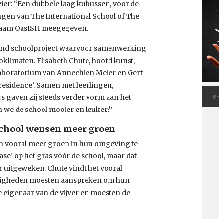
eier: “Een dubbele laag kubussen, voor de
ingen van The International School of The
 naam OasISH meegegeven.
 durend schoolproject waarvoor samenwerking
klimaten. Elisabeth Chute, hoofd kunst,
 laboratorium van Annechien Meier en Gert-
 residence’. Samen met leerlingen,
 gaven zij steeds verder vorm aan het
n we de school mooier en leuker?’
School wensen meer groen
ken vooral meer groen in hun omgeving te
se’ op het gras vóór de school, maar dat
er uitgeweken. Chute vindt het vooral
aardigheden moesten aanspreken om hun
e eigenaar van de vijver en moesten de