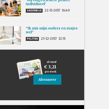
‘Wij volgen iedere peuter
individueel’
22-11-2017
14:40
ONDERWIJS
“Ik mis mijn ouders en zusjes
wel”
25-12-2017
12:51
POLITIEK
al vanaf
€ 3,21
per week
Abonneer