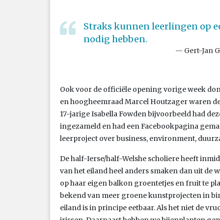
Straks kunnen leerlingen op e
nodig hebben.
Gert-Jan 
Ook voor de officiële opening vorige week d
en hoogheemraad Marcel Houtzager waren de le
17-jarige Isabella Fowden bijvoorbeeld had deze
ingezameld en had een Facebookpagina gemaa
leerproject over business, environment, duurza
De half-Ierse/half-Welshe scholiere heeft inmi
van het eiland heel anders smaken dan uit de 
op haar eigen balkon groentetjes en fruit te 
bekend van meer groene kunstprojecten in binn
eiland is in principe eetbaar. Als het niet de vr
irissen. Daarnaast hebben we bijenplanten gepl