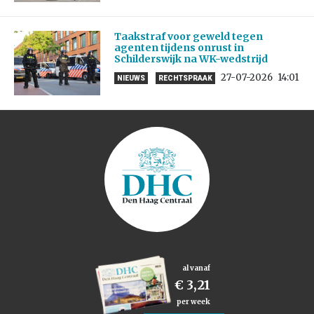
Taakstraf voor geweld tegen
agenten tijdens onrust in
Schilderswijk na WK-wedstrijd
27-07-2026
14:01
NIEUWS
RECHTSPRAAK
al vanaf
€ 3,21
per week