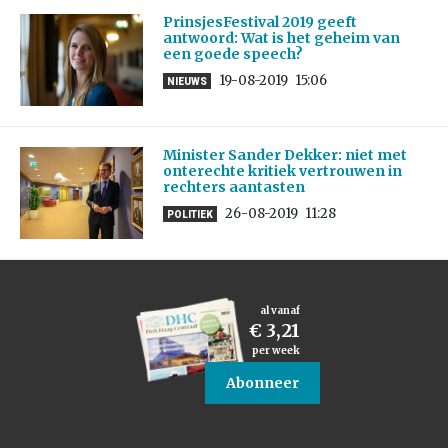
PrinsjesFestival 2019 geeft
antwoord: Wat is het geheim van
een goede speech?
19-08-2019
15:06
NIEUWS
Minister Sander Dekker: niet met
onterechte kritiek vertrouwen in
rechters aantasten
26-08-2019
11:28
POLITIEK
al vanaf
€ 3,21
per week
Abonneer