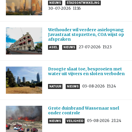
NIEUWS
STADSONTWIKKELING
30-07-2026
11:16
Wethouder wil verdere asielopvang
Javastraat stopzetten, COA wijst op
afspraken
27-07-2026
15:23
ASIEL
NIEUWS
Droogte slaat toe, besproeien met
water uit vijvers en sloten verboden
03-08-2026
15:24
NATUUR
NIEUWS
Grote duinbrand Wassenaar snel
onder controle
05-08-2026
21:24
NIEUWS
VEILIGHEID