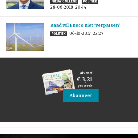
NIEUW COLLEGE
POLITIEK
28-06-2018
20:44
Raad wil Eneco niet ‘verpatsen’
06-10-2017
22:27
POLITIEK
al vanaf
€ 3,21
per week
Abonneer