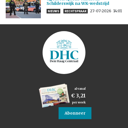
Schilderswijk na WK-wedstrijd
27-07-2026
14:01
NIEUWS
RECHTSPRAAK
al vanaf
€ 3,21
per week
Abonneer