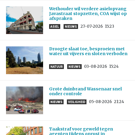
Wethouder wil verdere asielopvang
Javastraat stopzetten, COA wijst op
afspraken
27-07-2026
15:23
ASIEL
NIEUWS
Droogte slaat toe, besproeien met
water uit vijvers en sloten verboden
03-08-2026
15:24
NATUUR
NIEUWS
Grote duinbrand Wassenaar snel
onder controle
05-08-2026
21:24
NIEUWS
VEILIGHEID
Taakstraf voor geweld tegen
agenten tijdens onrust in