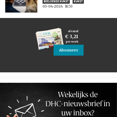
BEELDENDE KUNST
KUNST
03-04-2024
16:53
al vanaf
€ 3,21
per week
Abonneer