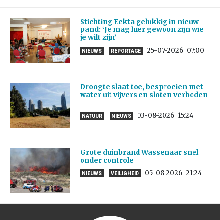
Stichting Eekta gelukkig in nieuw
pand: ‘Je mag hier gewoon zijn wie
je wilt zijn’
25-07-2026
07:00
NIEUWS
REPORTAGE
Droogte slaat toe, besproeien met
water uit vijvers en sloten verboden
03-08-2026
15:24
NATUUR
NIEUWS
Grote duinbrand Wassenaar snel
onder controle
05-08-2026
21:24
NIEUWS
VEILIGHEID