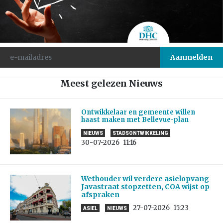
Meest gelezen Nieuws
Ontwikkelaar en gemeente willen
haast maken met Bellevue-plan
NIEUWS
STADSONTWIKKELING
30-07-2026
11:16
Wethouder wil verdere asielopvang
Javastraat stopzetten, COA wijst op
afspraken
27-07-2026
15:23
ASIEL
NIEUWS