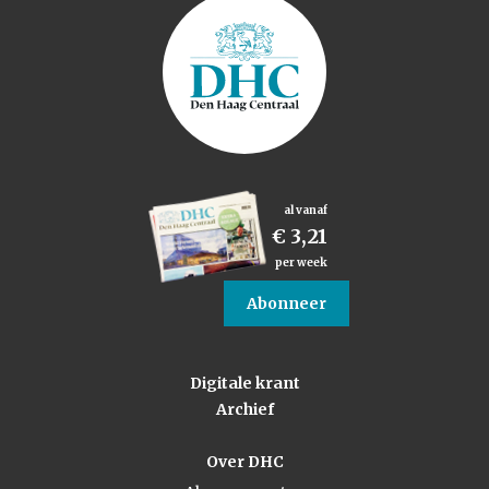
al vanaf
€ 3,21
per week
Abonneer
Digitale krant
Archief
Over DHC