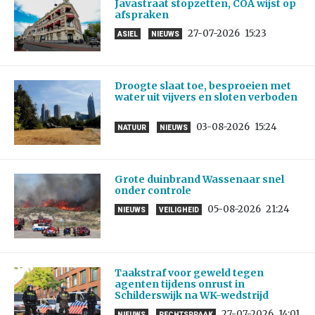
Javastraat stopzetten, COA wijst op
afspraken
27-07-2026
15:23
ASIEL
NIEUWS
Droogte slaat toe, besproeien met
water uit vijvers en sloten verboden
03-08-2026
15:24
NATUUR
NIEUWS
Grote duinbrand Wassenaar snel
onder controle
05-08-2026
21:24
NIEUWS
VEILIGHEID
Taakstraf voor geweld tegen
agenten tijdens onrust in
Schilderswijk na WK-wedstrijd
27-07-2026
14:01
NIEUWS
RECHTSPRAAK