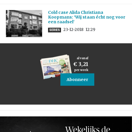
Cold case Alida Christiana
Koopmans: ‘Wij staan écht nog voor
een raadsel’
23-12-2018
12:29
SERIES
al vanaf
€ 3,21
per week
Abonneer