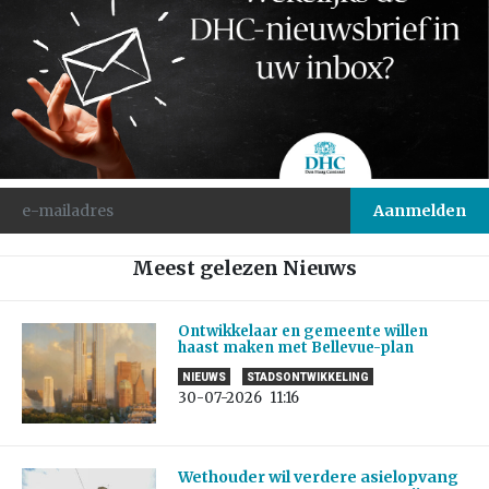
Meest gelezen Nieuws
Ontwikkelaar en gemeente willen
haast maken met Bellevue-plan
NIEUWS
STADSONTWIKKELING
30-07-2026
11:16
Wethouder wil verdere asielopvang