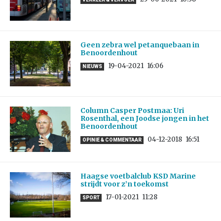
Geen zebra wel petanquebaan in
Benoordenhout
19-04-2021
16:06
NIEUWS
Column Casper Postmaa: Uri
Rosenthal, een Joodse jongen in het
Benoordenhout
04-12-2018
16:51
OPINIE & COMMENTAAR
Haagse voetbalclub KSD Marine
strijdt voor z’n toekomst
17-01-2021
11:28
SPORT