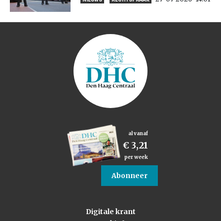
al vanaf
€ 3,21
per week
Abonneer
Digitale krant