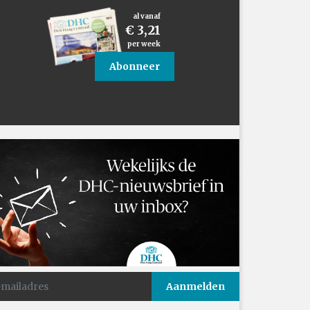
al vanaf
€ 3,21
per week
Abonneer