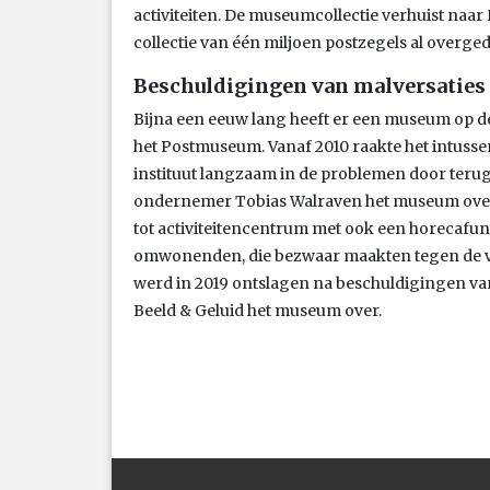
activiteiten. De museumcollectie verhuist naa
collectie van één miljoen postzegels al overge
Beschuldigingen van malversaties
Bijna een eeuw lang heeft er een museum op de
het Postmuseum. Vanaf 2010 raakte het intu
instituut langzaam in de problemen door teru
ondernemer Tobias Walraven het museum ov
tot activiteitencentrum met ook een horecafunc
omwonenden, die bezwaar maakten tegen de ve
werd in 2019 ontslagen na beschuldigingen va
Beeld & Geluid het museum over.