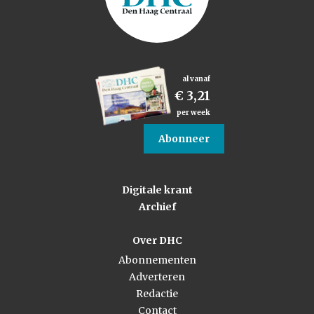
al vanaf
€ 3,21
per week
Abonneer
Digitale krant
Archief
Over DHC
Abonnementen
Adverteren
Redactie
Contact