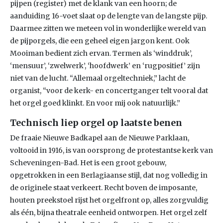
pijpen (register) met de klank van een hoorn; de
aanduiding 16-voet slaat op de lengte van de langste pijp.
Daarmee zitten we meteen vol in wonderlijke wereld van
de pijporgels, die een geheel eigen jargon kent. Ook
Mooiman bedient zich ervan. Termen als ‘winddruk’,
‘mensuur’, ‘zwelwerk’, ‘hoofdwerk’ en ‘rugpositief’ zijn
niet van de lucht. “Allemaal orgeltechniek,” lacht de
organist, “voor de kerk- en concertganger telt vooral dat
het orgel goed klinkt. En voor mij ook natuurlijk.”
Technisch liep orgel op laatste benen
De fraaie Nieuwe Badkapel aan de Nieuwe Parklaan,
voltooid in 1916, is van oorsprong de protestantse kerk van
Scheveningen-Bad. Het is een groot gebouw,
opgetrokken in een Berlagiaanse stijl, dat nog volledig in
de originele staat verkeert. Recht boven de imposante,
houten preekstoel rijst het orgelfront op, alles zorgvuldig
als één, bijna theatrale eenheid ontworpen. Het orgel zelf