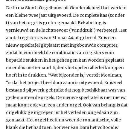
De firma Slooff Orgelbouw uit Gouderak heeft het werk in
een kleine twee jaar uitgevoerd. De complete kas (zonder
t) van het orgel is groter gemaakt. Bekabeling is
vernieuwd en de luchttoevoer (‘winddruk’) verbeterd. Het
aantal registers is van 31 naar 44 uitgebreid. Er is een
nieuw speeltafel geplaatst met ingebouwde computer,
zodat bijvoorbeeld de combinatie van registers voor
bepaalde stukken in het geheugen kan worden geplaatst
en er dus niet iemand tijdens het spelen allerlei knoppen
hoeft in te drukken. “Wat bijzonder is,” vertelt Mooiman,
“is dat het project heel duurzaam is uitgevoerd. Er is veel
bestaand pijpwerk gebruikt dat nog beschikbaar was van
gedemonteerde orgels. De nieuwe speeltafel is niet nieuw,
maar komt ook van een ander orgel. Ook van belang is dat
ongelukkige ingrepen uit het verleden ongedaan zijn
gemaakt. Het orgel heeft nu weer de romantische, volle
klank die het had toen bouwer Van Dam het voltooide.”