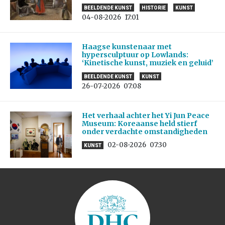
BEELDENDE KUNST
HISTORIE
KUNST
04-08-2026
17:01
Haagse kunstenaar met
hypersculptuur op Lowlands:
‘Kinetische kunst, muziek en geluid’
BEELDENDE KUNST
KUNST
26-07-2026
07:08
Het verhaal achter het Yi Jun Peace
Museum: Koreaanse held stierf
onder verdachte omstandigheden
02-08-2026
07:30
KUNST