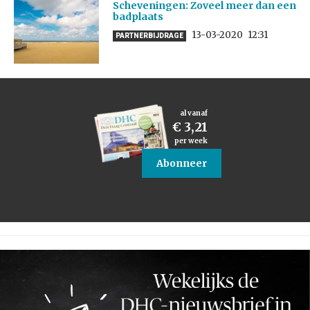
Scheveningen: Zoveel meer dan een
badplaats
13-03-2020
12:31
PARTNERBIJDRAGE
al vanaf
€ 3,21
per week
Abonneer