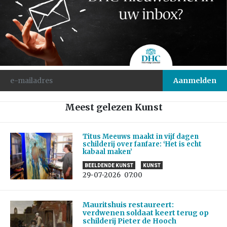
Meest gelezen Kunst
Titus Meeuws maakt in vijf dagen
schilderij over fanfare: ‘Het is echt
kabaal maken’
BEELDENDE KUNST
KUNST
29-07-2026
07:00
Mauritshuis restaureert:
verdwenen soldaat keert terug op
schilderij Pieter de Hooch