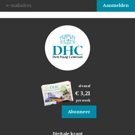
al vanaf
€ 3,21
per week
Abonneer
Digitale krant