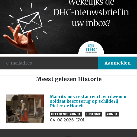
Meest gelezen Historie
Mauritshuis restaureert: verdwenen
soldaat keert terug op schilderij
Pieter de Hooch
BEELDENDE KUNST
HISTORIE
KUNST
04-08-2026
17:01