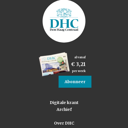
al vanaf
€ 3,21
per week
Abonneer
Digitale krant
Archief
Over DHC