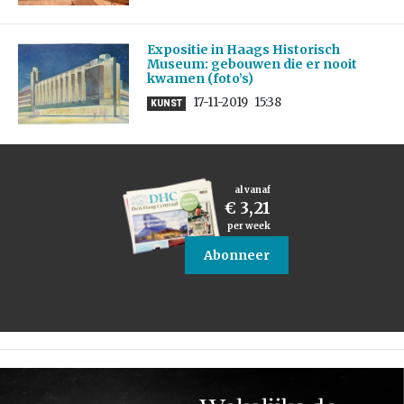
Expositie in Haags Historisch
Museum: gebouwen die er nooit
kwamen (foto’s)
17-11-2019
15:38
KUNST
al vanaf
€ 3,21
per week
Abonneer