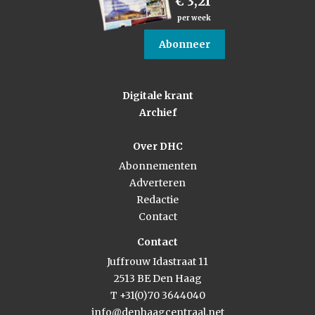
€ 3,21
per week
Abonneer
Digitale krant
Archief
Over DHC
Abonnementen
Adverteren
Redactie
Contact
Contact
Juffrouw Idastraat 11
2513 BE Den Haag
T +31(0)70 3644040
info@denhaagcentraal.net