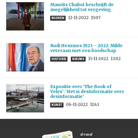
Maurits Chabot beschrijft de
mogelijkheid tot vergeving
12-11-2022
15:07
BOEKEN
Rudi Hemmes 1923 – 2022: Milde
veteraan met een boodschap
15-11-2022
13:02
HISTORIE
NIEUWS
Expositie over ‘The Book of
Veles’: ‘Het is desinformatie over
desinformatie’
06-11-2022
11:43
KUNST
al vanaf