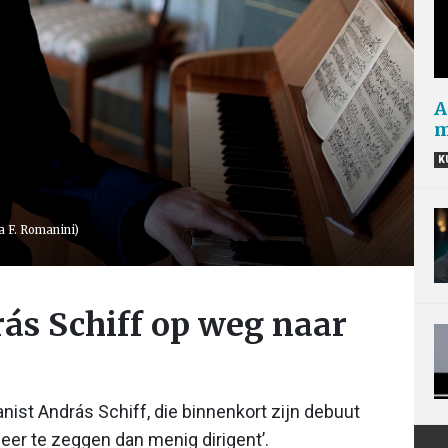
A
m
K
ia F. Romanini)
ás Schiff op weg naar
nist András Schiff, die binnenkort zijn debuut
eer te zeggen dan menig dirigent’.