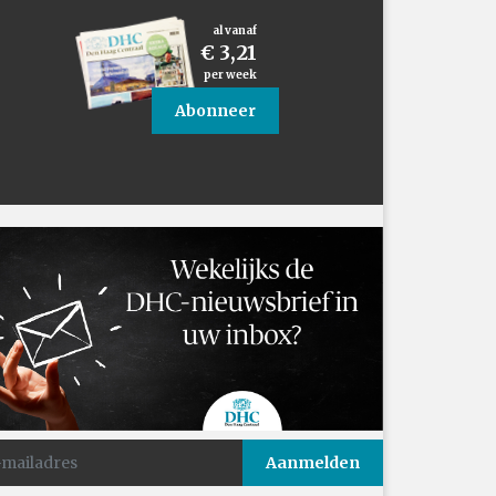
al vanaf
€ 3,21
per week
Abonneer