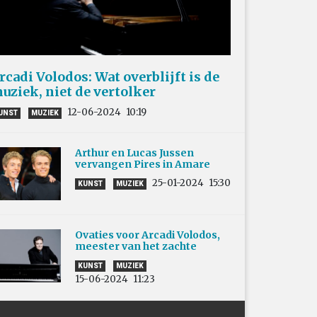
rcadi Volodos: Wat overblijft is de
uziek, niet de vertolker
12-06-2024
10:19
UNST
MUZIEK
Arthur en Lucas Jussen
vervangen Pires in Amare
25-01-2024
15:30
KUNST
MUZIEK
Ovaties voor Arcadi Volodos,
meester van het zachte
KUNST
MUZIEK
15-06-2024
11:23