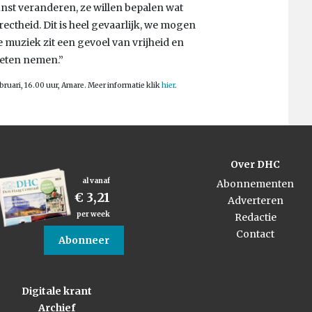
unst veranderen, ze willen bepalen wat
rrectheid. Dit is heel gevaarlijk, we mogen
e muziek zit een gevoel van vrijheid en
oeten nemen.”
bruari, 16.00 uur, Amare. Meer informatie klik
hier
.
Over DHC
al vanaf
Abonnementen
€ 3,21
Adverteren
per week
Redactie
Contact
Abonneer
Digitale krant
Archief