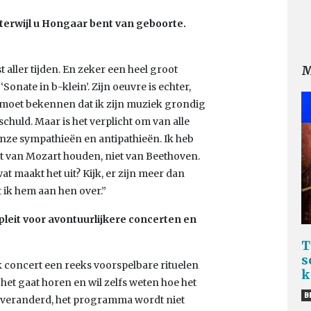
 terwijl u Hongaar bent van geboorte.
M
t aller tijden. En zeker een heel groot
‘Sonate in b-klein’. Zijn oeuvre is echter,
Ik moet bekennen dat ik zijn muziek grondig
schuld. Maar is het verplicht om van alle
ze sympathieën en antipathieën. Ik heb
t van Mozart houden, niet van Beethoven.
at maakt het uit? Kijk, er zijn meer dan
t ik hem aan hen over.”
pleit voor avontuurlijkere concerten en
T
s
ek concert een reeks voorspelbare rituelen
k
het gaat horen en wil zelfs weten hoe het
B
at veranderd, het programma wordt niet