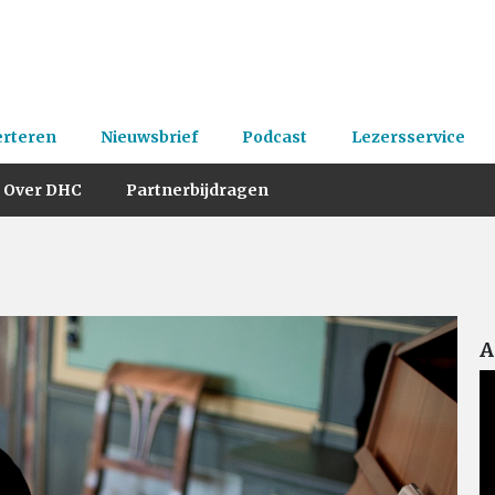
erteren
Nieuwsbrief
Podcast
Lezersservice
Over DHC
Partnerbijdragen
A