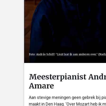
Foto: András Schiff: ‘Liszt laat ik aan anderen over.’ (Nad
Meesterpianist Andr
Amare
Aan stevige meningen geen gebrek bij pia
maakt in Den Haag. ‘Over Mozart heb ik m