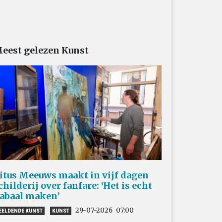
eest gelezen Kunst
itus Meeuws maakt in vijf dagen
childerij over fanfare: ‘Het is echt
abaal maken’
29-07-2026
07:00
EELDENDE KUNST
KUNST