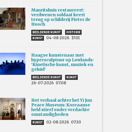
Mauritshuis restaureert:
verdwenen soldaat keert
terug op schilderij Pieter de
Hooch
BEELDENDE KUNST
HISTORIE
04-08-2026
17:01
KUNST
Haagse kunstenaar met
hypersculptuur op Lowlands:
‘Kinetische kunst, muziek en
geluid’
BEELDENDE KUNST
KUNST
26-07-2026
07:08
Het verhaal achter het Yi Jun
Peace Museum: Koreaanse
held stierf onder verdachte
omstandigheden
02-08-2026
07:30
KUNST