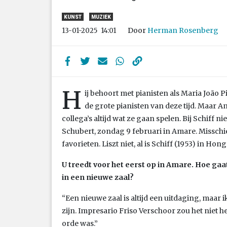
KUNST
MUZIEK
Door
Herman Rosenberg
13-01-2025
14:01
H
ij behoort met pianisten als Maria João P
de grote pianisten van deze tijd. Maar And
collega’s altijd wat ze gaan spelen. Bij Schiff n
Schubert, zondag 9 februari in Amare. Misschi
favorieten. Liszt niet, al is Schiff (1953) in Hon
U treedt voor het eerst op in Amare. Hoe ga
in een nieuwe zaal?
“Een nieuwe zaal is altijd een uitdaging, maar 
zijn. Impresario Friso Verschoor zou het niet h
orde was.”