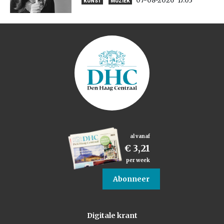
07-08-2026
17:03
KUNST
MUZIEK
al vanaf
€ 3,21
per week
Abonneer
Digitale krant