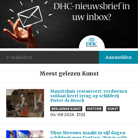
Meest gelezen Kunst
Mauritshuis restaureert: verdwenen
soldaat keert terug op schilderij
Pieter de Hooch
BEELDENDE KUNST
HISTORIE
KUNST
04-08-2026
17:01
Titus Meeuws maakt in vijf dagen
schilderij over fanfare: ‘Het is echt