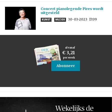
Concert pianolegende Pires wordt
uitgesteld
30-03-2023
17:09
KUNST
MUZIEK
al vanaf
€ 3,21
per week
Abonneer