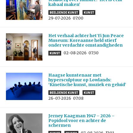
kabaal maken’
BEELDENDE KUNST
KUNST
29-07-2026
07:00
Het verhaal achter het Yi Jun Peace
Museum: Koreaanse held stierf
onder verdachte omstandigheden
02-08-2026
07:30
KUNST
Haagse kunstenaar met
hypersculptuur op Lowlands:
‘Kinetische kunst, muziek en geluid’
BEELDENDE KUNST
KUNST
26-07-2026
07:08
Jerney Kaagman 1947 – 2026 –
Popidool voor en achter de
schermen