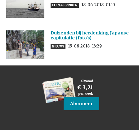
18-06-2018
01:10
ETEN & DRINKEN
Duizenden bij herdenking Japanse
capitulatie (foto’s)
15-08-2018
16:29
NIEUWS
al vanaf
€ 3,21
per week
Abonneer