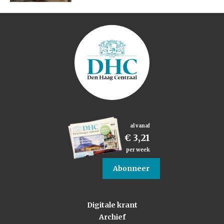
al vanaf
€ 3,21
per week
Abonneer
Digitale krant
Archief