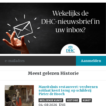
Meest gelezen Historie
Mauritshuis restaureert: verdwenen
soldaat keert terug op schilderij
Pieter de Hooch
BEELDENDE KUNST
HISTORIE
KUNST
04-08-2026
17:01