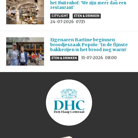
het Buitenhof: ‘We zijn meer dan een
restaurant’
CITYLIGHT
ETEN & DRINKEN
24-07-2026
07:15
Eigenaren Bartine beginnen
broodjeszaak Popolo: ‘In de fijnste
bakkerijen is het brood nog warm’
31-07-2026
08:00
ETEN & DRINKEN