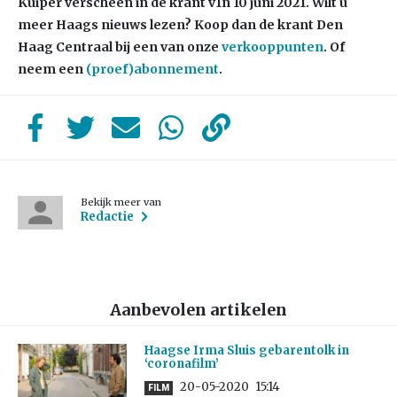
Kuiper verscheen in de krant v1n 10 juni 2021. Wilt u
meer Haags nieuws lezen? Koop dan de krant Den
Haag Centraal bij een van onze
verkooppunten
. Of
neem een
(proef)abonnement
.
Bekijk meer van
Redactie
Aanbevolen artikelen
Haagse Irma Sluis gebarentolk in
‘coronafilm’
20-05-2020
15:14
FILM