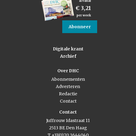
al vanaf
€ 3,21
per week
Abonneer
Digitale krant
Archief
Over DHC
Abonnementen
Adverteren
Redactie
Contact
Contact
Juffrouw Idastraat 11
2513 BE Den Haag
T +31(0)70 3644040