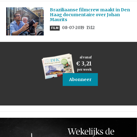
Braziliaanse filmcrew maakt in Den
Haag documentaire over Johan
Maurits
08-07-2019
15:12
FILM
al vanaf
€ 3,21
per week
Abonneer