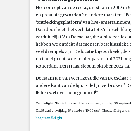
Het concept van de reeks, ontstaan in 2019 in S
en populair geworden ‘in andere markten’. “Fev
‘ontdekkingsplatform’ van live-entertainment, 
Daardoor heeft het veel data tot z’n beschikki
verduidelijkt Van Doeselaar, die afstudeerde 
hebben we ontdekt dat mensen best klassieke 
veel drempels zijn. De locatie bijvoorbeeld, d
niet heel groot, we zijn hier pas in juni 2021 
Rotterdam. Den Haag sloot in oktober 2022 aan
De naam Jan van Veen, zegt die Van Doeselaar mi
andere kant van de lijn. Is de lijn verbroken? Dan
Ik heb wel over hem gehoord!”
Candlelight, ‘Een tribute aan Hans Zimmer’, zondag 29 septem
(21.15 uur) en vrijdag 25 oktober (19.00 uur), Theater Diligentia
haag/candlelight