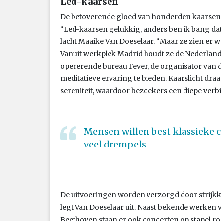
Led-kaarsen
De betoverende gloed van honderden kaarsen we
“Led-kaarsen gelukkig, anders ben ik bang dat 
lacht Maaike Van Doeselaar. “Maar ze zien er wel
Vanuit werkplek Madrid houdt ze de Nederlands
opererende bureau Fever, de organisator van de
meditatieve ervaring te bieden. Kaarslicht draag
sereniteit, waardoor bezoekers een diepe ver
Mensen willen best klassieke 
veel drempels
De uitvoeringen worden verzorgd door strijkkw
legt Van Doeselaar uit. Naast bekende werken v
Beethoven staan er ook concerten op stapel ro