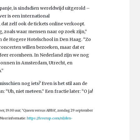
panje, is sindsdien wereldwijd uitgerold –
er is een international
dat zelf ook de tickets online verkoopt.
ng, zoals waar mensen naar op zoek zijn,”
aan de Hogere Hotelschool in Den Haag. “Zo
concerten willen bezoeken, maar dat er
e sfeer eromheen. In Nederland zijn we nog
begonnen in Amsterdam, Utrecht, en
.”
sschien nog iets? Even is het stil aan de
: “Uh, niet meteen.” Een fractie later: “O ja!
ber, 19.00 uur; ‘Queen versus ABBA’, zondag 29 september
. Meer informatie:
https://feverup.com/nl/den-