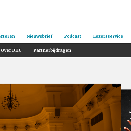
erteren
Nieuwsbrief
Podcast
Lezersservice
Over DHC
Partnerbijdragen