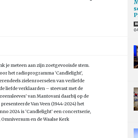
M
s
P
B
0
enk je meteen aan zijn zoetgevooisde stem.
 door het radioprogramma ‘Candlelight’,
merendeels zielenroerselen van verliefde
de liefde verklaarden – steevast met de
reensleeves’ van Mantovani daarbij op de
presenteerde Van Veen (1944-2024) het
no 2024 is ‘Candlelight’ een concertserie,
ia, Omniversum en de Waalse Kerk