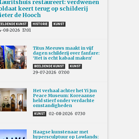
auritshuis restaureert: verdwenen
oldaat keert terug op schilderij
ieter de Hooch
EELDENDE KUNST
HISTORIE
KUNST
4-08-2026
17:01
Titus Meeuws maakt in vijf
dagen schilderij over fanfare:
‘Het is echt kabaal maken’
BEELDENDE KUNST
KUNST
29-07-2026
07:00
Het verhaal achter het Yi Jun
Peace Museum: Koreaanse
held stierf onder verdachte
omstandigheden
02-08-2026
07:30
KUNST
Haagse kunstenaar met
hypersculptuur op Lowlands: