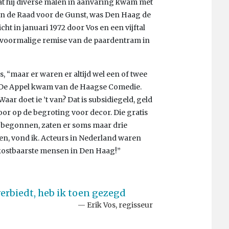
dat hij diverse malen in aanvaring kwam met
 in de Raad voor de Gunst, was Den Haag de
t in januari 1972 door Vos en een vijftal
de voormalige remise van de paardentram in
os, “maar er waren er altijd wel een of twee
p De Appel kwam van de Haagse Comedie.
aar doet ie ’t van? Dat is subsidiegeld, geld
r op de begroting voor decor. Die gratis
 begonnen, zaten er soms maar drie
len, vond ik. Acteurs in Nederland waren
 kostbaarste mensen in Den Haag!”
verbiedt, heb ik toen gezegd
Erik Vos, regisseur