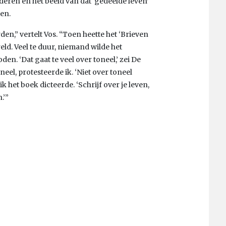
deren en het beeld van dat ‘gedeelde leven’
en.
en,” vertelt Vos. “Toen heette het ‘Brieven
reld. Veel te duur, niemand wilde het
n. ‘Dat gaat te veel over toneel,’ zei De
neel, protesteerde ik. ‘Niet over toneel
k het boek dicteerde. ‘Schrijf over je leven,
.’”