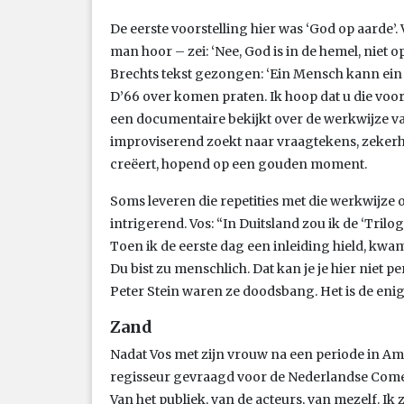
De eerste voorstelling hier was ‘God op aarde’
man hoor – zei: ‘Nee, God is in de hemel, niet o
Brechts tekst gezongen: ‘Ein Mensch kann ein M
D’66 over komen praten. Ik hoop dat u die voors
een documentaire bekijkt over de werkwijze van 
improviserend zoekt naar vraagtekens, zekerhe
creëert, hopend op een gouden moment.
Soms leveren die repetities met die werkwijze op
intrigerend. Vos: “In Duitsland zou ik de ‘Trilo
Toen ik de eerste dag een inleiding hield, kwam 
Du bist zu menschlich. Dat kan je je hier niet p
Peter Stein waren ze doodsbang. Het is de enige
Zand
Nadat Vos met zijn vrouw na een periode in Am
regisseur gevraagd voor de Nederlandse Comedi
Van het publiek, van de acteurs, van mezelf. Ik 