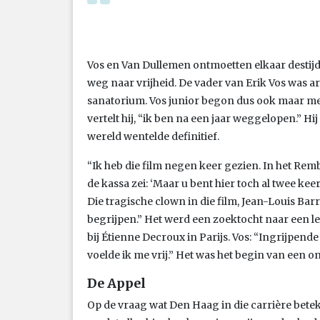
Vos en Van Dullemen ontmoetten elkaar destijds 
weg naar vrijheid. De vader van Erik Vos was a
sanatorium. Vos junior begon dus ook maar met
vertelt hij, “ik ben na een jaar weggelopen.” Hij
wereld wentelde definitief.
“Ik heb die film negen keer gezien. In het Rem
de kassa zei: ‘Maar u bent hier toch al twee kee
Die tragische clown in die film, Jean-Louis Barrau
begrijpen.” Het werd een zoektocht naar een l
bij Étienne Decroux in Parijs. Vos: “Ingrijpende
voelde ik me vrij.” Het was het begin van een 
De Appel
Op de vraag wat Den Haag in die carrière betek