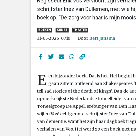
Regisseur Erik Vos vervlocht zijn verha
schrijfster Inez van Dullemen, met wie hi
boek op. “De zorg voor haar is mijn moois
BOEKEN
KUNST
THEATER
Door
Bert Jansma
31-05-2026
07:10
E
en bijzonder boek. Dat is het. Het begint 
gaan zitten’, ontleend aan Shakespeares ‘R
tell sad stories of the death of kings’. Dan de au
opmerkelijkste Nederlandse toneelleider van na
Toneelgroep De Appel, ereburger van Den Haag
wijlen Vos’ echtgenote, schrijfster Inez van Du
van dementie. Want het zijn haar dagboekfrag
verhalen van Vos. Het werd zo een boek met me