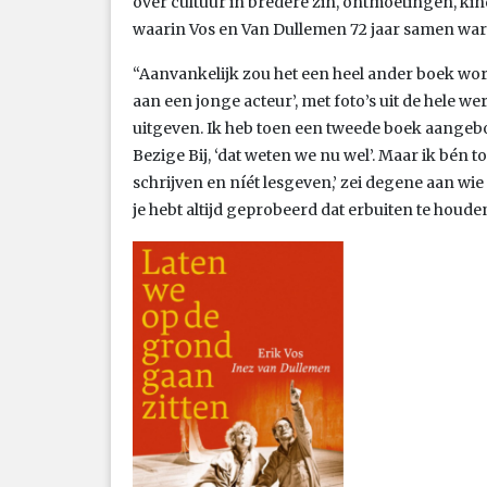
over cultuur in bredere zin, ontmoetingen, kin
waarin Vos en Van Dullemen 72 jaar samen war
“Aanvankelijk zou het een heel ander boek word
aan een jonge acteur’, met foto’s uit de hele we
uitgeven. Ik heb toen een tweede boek aangebode
Bezige Bij, ‘dat weten we nu wel’. Maar ik bén to
schrijven en níét lesgeven,’ zei degene aan wie i
je hebt altijd geprobeerd dat erbuiten te houden