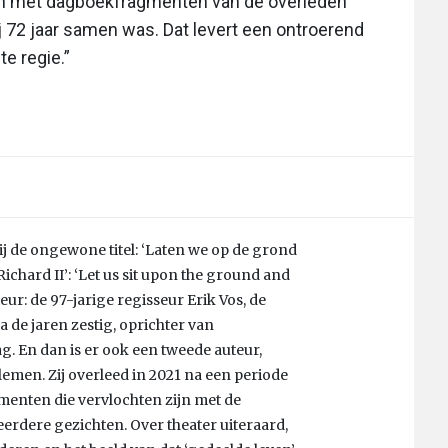
len met dagboekfragmenten van de overleden
j 72 jaar samen was. Dat levert een ontroerend
te regie.”
bij de ongewone titel: ‘Laten we op de grond
ichard II’: ‘Let us sit upon the ground and
teur: de 97-jarige regisseur Erik Vos, de
 de jaren zestig, oprichter van
. En dan is er ook een tweede auteur,
llemen. Zij overleed in 2021 na een periode
menten die vervlochten zijn met de
erdere gezichten. Over theater uiteraard,