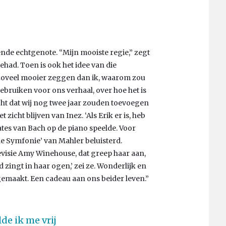
nde echtgenote. “Mijn mooiste regie,” zegt
ehad. Toen is ook het idee van die
zoveel mooier zeggen dan ik, waarom zou
ebruiken voor ons verhaal, over hoe het is
t dat wij nog twee jaar zouden toevoegen
 zicht blijven van Inez. ‘Als Erik er is, heb
antates van Bach op de piano speelde. Voor
de Symfonie’ van Mahler beluisterd.
levisie Amy Winehouse, dat greep haar aan,
d zingt in haar ogen,’ zei ze. Wonderlijk en
maakt. Een cadeau aan ons beider leven.”
de ik me vrij