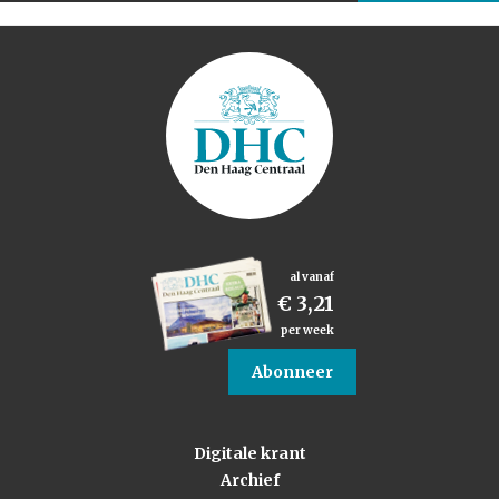
al vanaf
€ 3,21
per week
Abonneer
Digitale krant
Archief