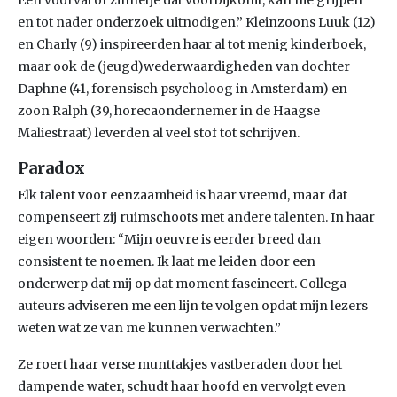
Een voorval of zinnetje dat voorbijkomt, kan me grijpen
en tot nader onderzoek uitnodigen.” Kleinzoons Luuk (12)
en Charly (9) inspireerden haar al tot menig kinderboek,
maar ook de (jeugd)wederwaardigheden van dochter
Daphne (41, forensisch psycholoog in Amsterdam) en
zoon Ralph (39, horecaondernemer in de Haagse
Maliestraat) leverden al veel stof tot schrijven.
Paradox
Elk talent voor eenzaamheid is haar vreemd, maar dat
compenseert zij ruimschoots met andere talenten. In haar
eigen woorden: “Mijn oeuvre is eerder breed dan
consistent te noemen. Ik laat me leiden door een
onderwerp dat mij op dat moment fascineert. Collega-
auteurs adviseren me een lijn te volgen opdat mijn lezers
weten wat ze van me kunnen verwachten.”
Ze roert haar verse munttakjes vastberaden door het
dampende water, schudt haar hoofd en vervolgt even