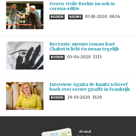
Groen-Geile Boekie nu ook in
corona-editie
07-10-2020
06:34
BOEKEN
NIEUWS
Recensie: nieuwe roman Bart
Chabot is licht én zwaar tegelijk
05-04-2020
13:13
BOEKEN
Interview: Agnita de Ranitz schreef
boek over eerste giraffe in Frankrijk
29-03-2020
15:29
BOEKEN
al vanaf