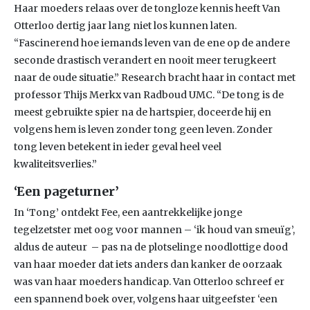
Haar moeders relaas over de tongloze kennis heeft Van
Otterloo dertig jaar lang niet los kunnen laten.
“Fascinerend hoe iemands leven van de ene op de andere
seconde drastisch verandert en nooit meer terugkeert
naar de oude situatie.” Research bracht haar in contact met
professor Thijs Merkx van Radboud UMC. “De tong is de
meest gebruikte spier na de hartspier, doceerde hij en
volgens hem is leven zonder tong geen leven. Zonder
tong leven betekent in ieder geval heel veel
kwaliteitsverlies.”
‘Een pageturner’
In ‘Tong’ ontdekt Fee, een aantrekkelijke jonge
tegelzetster met oog voor mannen – ‘ik houd van smeuïg’,
aldus de auteur – pas na de plotselinge noodlottige dood
van haar moeder dat iets anders dan kanker de oorzaak
was van haar moeders handicap. Van Otterloo schreef er
een spannend boek over, volgens haar uitgeefster ‘een