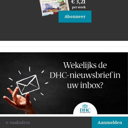
€ 3,21
per week
Abonneer