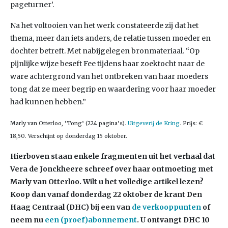
pageturner’.
Na het voltooien van het werk constateerde zij dat het
thema, meer dan iets anders, de relatie tussen moeder en
dochter betreft. Met nabijgelegen bronmateriaal. “Op
pijnlijke wijze beseft Fee tijdens haar zoektocht naar de
ware achtergrond van het ontbreken van haar moeders
tong dat ze meer begrip en waardering voor haar moeder
had kunnen hebben.”
Marly van Otterloo, ‘Tong’ (224 pagina’s).
Uitgeverij de Kring
. Prijs: €
18,50. Verschijnt op donderdag 15 oktober.
Hierboven staan enkele fragmenten uit het verhaal dat
Vera de Jonckheere schreef over haar ontmoeting met
Marly van Otterloo. Wilt u het volledige artikel lezen?
Koop dan vanaf donderdag 22 oktober de krant Den
Haag Centraal (DHC) bij een van
de verkooppunten
of
neem nu
een (proef)abonnement
. U ontvangt DHC 10