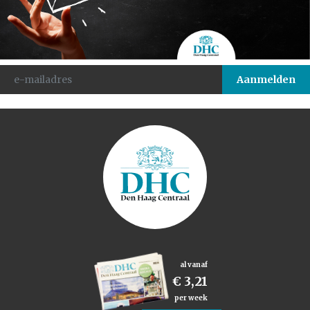
al vanaf
€ 3,21
per week