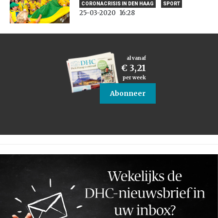
CORONACRISIS IN DEN HAAG
SPORT
25-03-2020
16:28
al vanaf
€ 3,21
per week
Abonneer