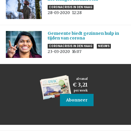
CORONACRISIS IN DEN HAAG
28-03-2020
12:28
Gemeente biedt gezinnen hulp in
tijden van corona
CORONACRISIS IN DEN HAAG
NIEUWS
23-03-2020
16:07
al vanaf
€ 3,21
per week
Abonneer