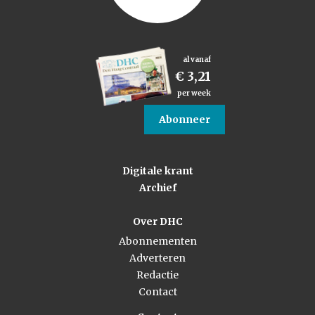
al vanaf
€ 3,21
per week
Abonneer
Digitale krant
Archief
Over DHC
Abonnementen
Adverteren
Redactie
Contact