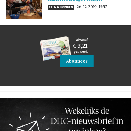
26-12-2019
15:57
ETEN & DRINKEN
al vanaf
€ 3,21
per week
Abonneer