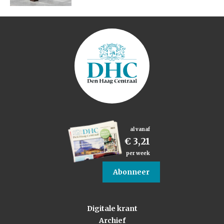
al vanaf
€ 3,21
per week
Abonneer
Digitale krant
Archief