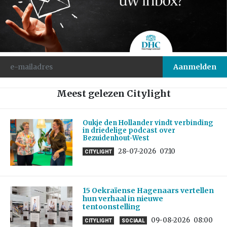
Meest gelezen Citylight
Oukje den Hollander vindt verbinding
in driedelige podcast over
Bezuidenhout-West
28-07-2026
07:10
CITYLIGHT
15 Oekraïense Hagenaars vertellen
hun verhaal in nieuwe
tentoonstelling
09-08-2026
08:00
CITYLIGHT
SOCIAAL