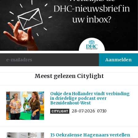
Meest gelezen Citylight
Oukje den Hollander vindt verbinding
in driedelige podcast over
Bezuidenhout-West
28-07-2026
07:10
CITYLIGHT
15 Oekraïense Hagenaars vertellen