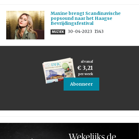
Maxine brengt Scandinavische
popsound naar het Haagse
Bevrijdingsfestival
30-04-2023
15:43
MUZIEK
al vanaf
€ 3,21
per week
Abonneer