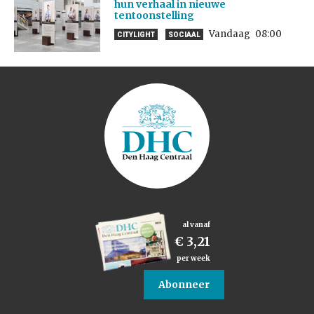
hun verhaal in nieuwe
tentoonstelling
Vandaag
08:00
CITYLIGHT
SOCIAAL
al vanaf
€ 3,21
per week
Abonneer