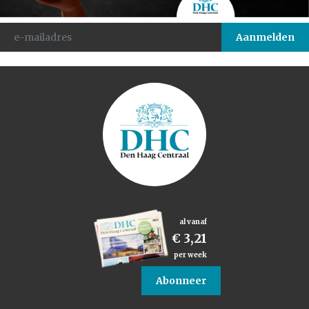
al vanaf
€ 3,21
per week
Abonneer