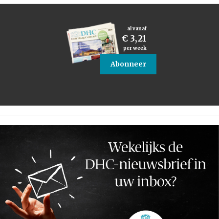
al vanaf
€ 3,21
per week
Abonneer