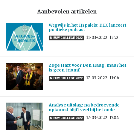
Aanbevolen artikelen
Wegwijs in het IJspaleis: DHC lanceert
politieke podcast
11-03-2022
13:52
NIEUW COLLEGE 2022
Zege Hart voor Den Haag, maar het
is geen triomf
17-03-2022
11:06
NIEUW COLLEGE 2022
Analyse uitslag: na bedroevende
opkomst blijft veel bij het oude
17-03-2022
17:04
NIEUW COLLEGE 2022