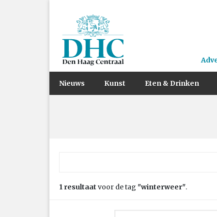
Adv
Nieuws
Kunst
Eten & Drinken
Zoek naar:
1 resultaat
voor de tag
"winterweer"
.