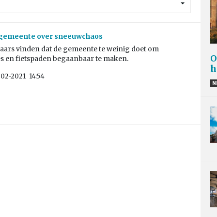
p gemeente over sneeuwchaos
aars vinden dat de gemeente te weinig doet om
O
s en fietspaden begaanbaar te maken.
h
-02-2021
14:54
N