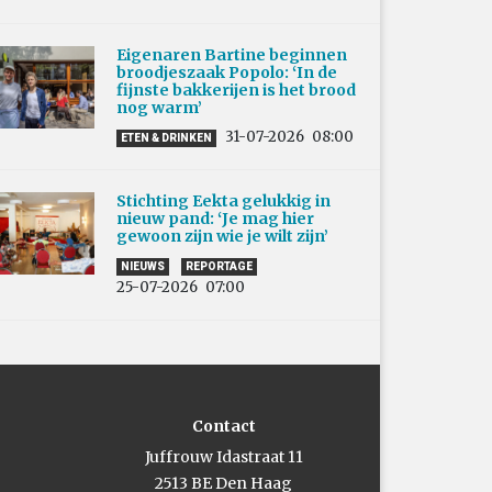
Eigenaren Bartine beginnen
broodjeszaak Popolo: ‘In de
fijnste bakkerijen is het brood
nog warm’
31-07-2026
08:00
ETEN & DRINKEN
Stichting Eekta gelukkig in
nieuw pand: ‘Je mag hier
gewoon zijn wie je wilt zijn’
NIEUWS
REPORTAGE
25-07-2026
07:00
Contact
Juffrouw Idastraat 11
2513 BE Den Haag