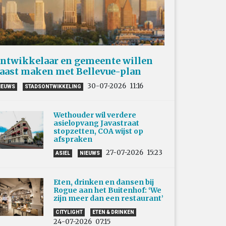
ntwikkelaar en gemeente willen
aast maken met Bellevue-plan
30-07-2026
11:16
IEUWS
STADSONTWIKKELING
Wethouder wil verdere
asielopvang Javastraat
stopzetten, COA wijst op
afspraken
27-07-2026
15:23
ASIEL
NIEUWS
Eten, drinken en dansen bij
Rogue aan het Buitenhof: ‘We
zijn meer dan een restaurant’
CITYLIGHT
ETEN & DRINKEN
24-07-2026
07:15