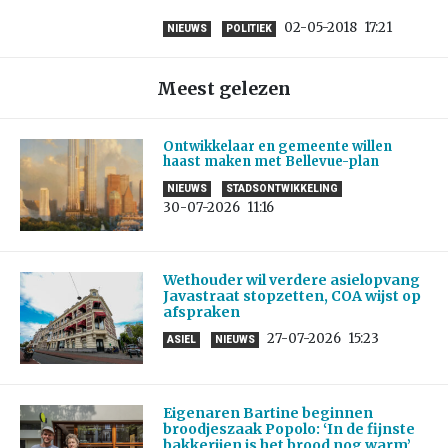
02-05-2018
17:21
NIEUWS
POLITIEK
Meest gelezen
Ontwikkelaar en gemeente willen
haast maken met Bellevue-plan
NIEUWS
STADSONTWIKKELING
30-07-2026
11:16
Wethouder wil verdere asielopvang
Javastraat stopzetten, COA wijst op
afspraken
27-07-2026
15:23
ASIEL
NIEUWS
Eigenaren Bartine beginnen
broodjeszaak Popolo: ‘In de fijnste
bakkerijen is het brood nog warm’