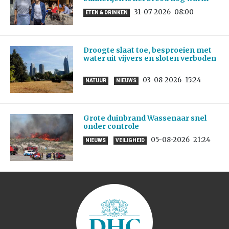
31-07-2026
08:00
ETEN & DRINKEN
Droogte slaat toe, besproeien met
water uit vijvers en sloten verboden
03-08-2026
15:24
NATUUR
NIEUWS
Grote duinbrand Wassenaar snel
onder controle
05-08-2026
21:24
NIEUWS
VEILIGHEID