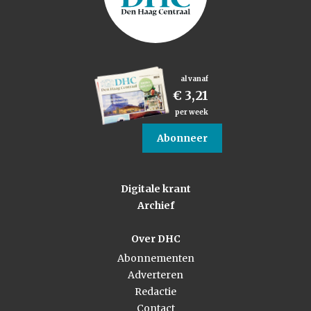
al vanaf
€ 3,21
per week
Abonneer
Digitale krant
Archief
Over DHC
Abonnementen
Adverteren
Redactie
Contact