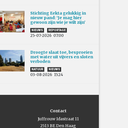
Stichting Eekta gelukkig in
nieuw pand: ‘Je mag hier
gewoon zijn wie je wilt zijn’
NIEUWS
REPORTAGE
25-07-2026
07:00
Droogte slaat toe, besproeien
met water uit vijvers en sloten
verboden
NATUUR
NIEUWS
03-08-2026
15:24
Contact
Juffrouw Idastraat 11
2513 BE Den Haag