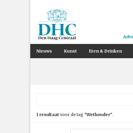
Adv
Nieuws
Kunst
Eten & Drinken
Zoek naar:
1 resultaat
voor de tag
"Wethouder"
.