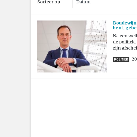
Sorteer op
Boudewijn R
bent, gebeu
Na een wet
de politiek.
zijn afschei
20
POLITIEK