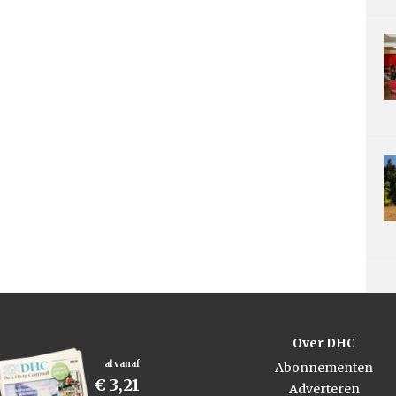
Over DHC
al vanaf
Abonnementen
€ 3,21
Adverteren