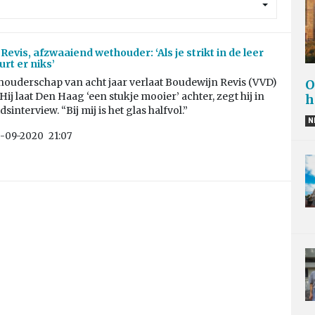
evis, afzwaaiend wethouder: ‘Als je strikt in de leer
rt er niks’
houderschap van acht jaar verlaat Boudewijn Revis (VVD)
O
 Hij laat Den Haag ‘een stukje mooier’ achter, zegt hij in
h
dsinterview. “Bij mij is het glas halfvol.”
N
-09-2020
21:07