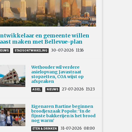
ntwikkelaar en gemeente willen
aast maken met Bellevue-plan
30-07-2026
11:16
IEUWS
STADSONTWIKKELING
Wethouder wil verdere
asielopvang Javastraat
stopzetten, COA wijst op
afspraken
27-07-2026
15:23
ASIEL
NIEUWS
Eigenaren Bartine beginnen
broodjeszaak Popolo: ‘In de
fijnste bakkerijen is het brood
nog warm’
31-07-2026
08:00
ETEN & DRINKEN