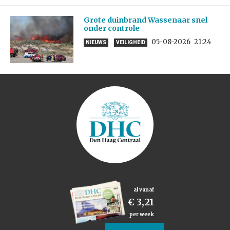
Grote duinbrand Wassenaar snel
onder controle
05-08-2026
21:24
NIEUWS
VEILIGHEID
al vanaf
€ 3,21
per week