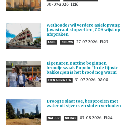
30-07-2026
11:16
Wethouder wil verdere asielopvang
Javastraat stopzetten, COA wijst op
afspraken
27-07-2026
15:23
ASIEL
NIEUWS
Eigenaren Bartine beginnen
broodjeszaak Popolo: ‘In de fijnste
bakkerijen is het brood nog warm’
31-07-2026
08:00
ETEN & DRINKEN
Droogte slaat toe, besproeien met
water uit vijvers en sloten verboden
03-08-2026
15:24
NATUUR
NIEUWS