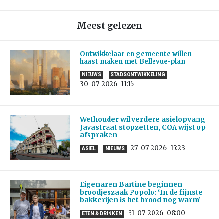
Meest gelezen
Ontwikkelaar en gemeente willen
haast maken met Bellevue-plan
NIEUWS
STADSONTWIKKELING
30-07-2026
11:16
Wethouder wil verdere asielopvang
Javastraat stopzetten, COA wijst op
afspraken
27-07-2026
15:23
ASIEL
NIEUWS
Eigenaren Bartine beginnen
broodjeszaak Popolo: ‘In de fijnste
bakkerijen is het brood nog warm’
31-07-2026
08:00
ETEN & DRINKEN