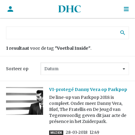
Zoek naar:
1 resultaat
voor de tag
"Voetbal Inside"
.
Sorteer op
VI-protegé Danny Vera op Parkpop
De line-up van Parkpop 2018 is
compleet. Onder meer Danny Vera,
Bløf, The Fratellis en De Jeugd van
Tegenwoordig geven dit jaar acte de
présence in het Zuiderpark.
28-03-2018
12:49
MUZIEK