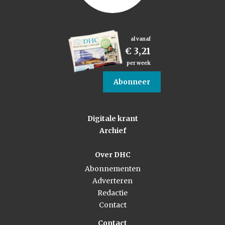
al vanaf
€ 3,21
per week
Abonneer
Digitale krant
Archief
Over DHC
Abonnementen
Adverteren
Redactie
Contact
Contact