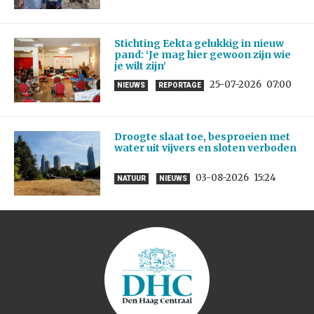
Stichting Eekta gelukkig in nieuw
pand: ‘Je mag hier gewoon zijn wie
je wilt zijn’
25-07-2026
07:00
NIEUWS
REPORTAGE
Droogte slaat toe, besproeien met
water uit vijvers en sloten verboden
03-08-2026
15:24
NATUUR
NIEUWS