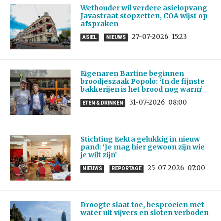
Wethouder wil verdere asielopvang
Javastraat stopzetten, COA wijst op
afspraken
27-07-2026
15:23
ASIEL
NIEUWS
Eigenaren Bartine beginnen
broodjeszaak Popolo: ‘In de fijnste
bakkerijen is het brood nog warm’
31-07-2026
08:00
ETEN & DRINKEN
Stichting Eekta gelukkig in nieuw
pand: ‘Je mag hier gewoon zijn wie
je wilt zijn’
25-07-2026
07:00
NIEUWS
REPORTAGE
Droogte slaat toe, besproeien met
water uit vijvers en sloten verboden