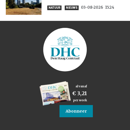
03-08-2026
15:24
NATUUR
NIEUWS
al vanaf
€ 3,21
per week
Abonneer