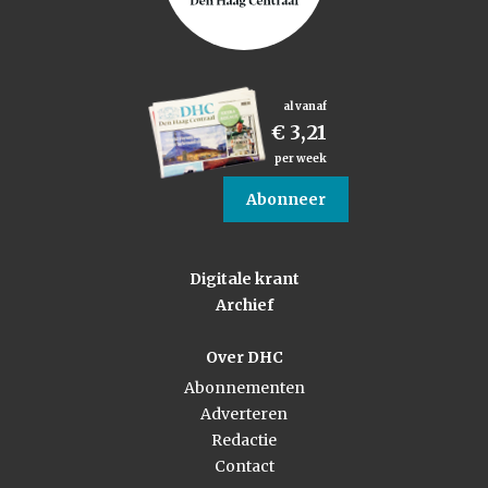
al vanaf
€ 3,21
per week
Abonneer
Digitale krant
Archief
Over DHC
Abonnementen
Adverteren
Redactie
Contact