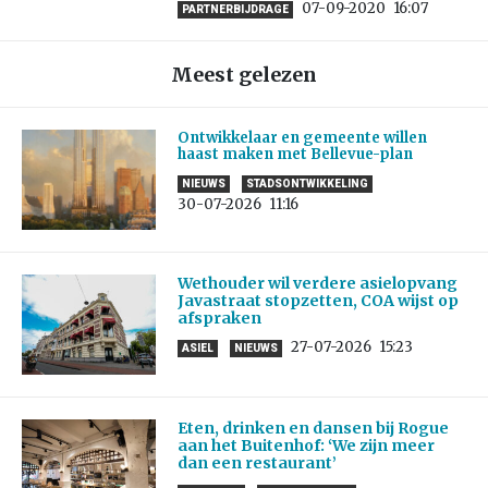
07-09-2020
16:07
PARTNERBIJDRAGE
Meest gelezen
Ontwikkelaar en gemeente willen
haast maken met Bellevue-plan
NIEUWS
STADSONTWIKKELING
30-07-2026
11:16
Wethouder wil verdere asielopvang
Javastraat stopzetten, COA wijst op
afspraken
27-07-2026
15:23
ASIEL
NIEUWS
Eten, drinken en dansen bij Rogue
aan het Buitenhof: ‘We zijn meer
dan een restaurant’