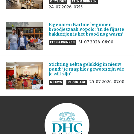
CITYLIGHT
ETEN & DRINKEN
24-07-2026
07:15
Eigenaren Bartine beginnen
broodjeszaak Popolo: ‘In de fijnste
bakkerijen is het brood nog warm’
31-07-2026
08:00
ETEN & DRINKEN
Stichting Eekta gelukkig in nieuw
pand: ‘Je mag hier gewoon zijn wie
je wilt zijn’
25-07-2026
07:00
NIEUWS
REPORTAGE